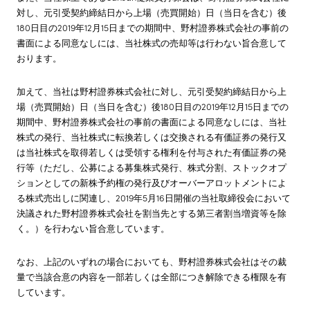
対し、元引受契約締結日から上場（売買開始）日（当日を含む）後
180日目の2019年12月15日までの期間中、野村證券株式会社の事前の
書面による同意なしには、当社株式の売却等は行わない旨合意して
おります。
加えて、当社は野村證券株式会社に対し、元引受契約締結日から上
場（売買開始）日（当日を含む）後180日目の2019年12月15日までの
期間中、野村證券株式会社の事前の書面による同意なしには、当社
株式の発行、当社株式に転換若しくは交換される有価証券の発行又
は当社株式を取得若しくは受領する権利を付与された有価証券の発
行等（ただし、公募による募集株式発行、株式分割、ストックオプ
ションとしての新株予約権の発行及びオーバーアロットメントによ
る株式売出しに関連し、2019年5月16日開催の当社取締役会において
決議された野村證券株式会社を割当先とする第三者割当増資等を除
く。）を行わない旨合意しています。
なお、上記のいずれの場合においても、野村證券株式会社はその裁
量で当該合意の内容を一部若しくは全部につき解除できる権限を有
しています。