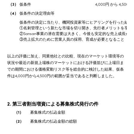
（3）
仮条件
4,000円 から 4,500円
（4）
仮条件の決定理由等
仮条件の決定に当たり、機関投資家等にヒアリングを行った結果
①名刺管理という新たな市場を切り開き、先行者メリットを享受
②Sansan事業の潜在需要は大きく、今後も安定的な売上成長が
③売上拡大のために営業人員の採用、育成が必要となること
以上の評価に加え、同業他社との比較、現在のマーケット環境等の
状況や最近の新規上場株のマーケットにおける評価並びに上場日ま
での期間における価格変動リスク等を総合的に検討した結果、仮条
件は4,000円から4,500円の範囲が妥当であると判断しました。
2. 第三者割当増資による募集株式発行の件
（1）
募集株式の払込金額
（2）
募集株式の払込金額の総額