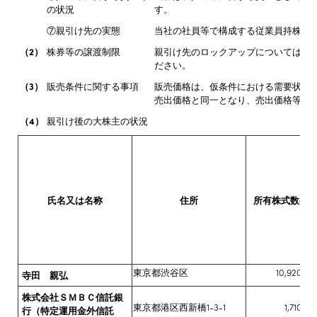
の状況
す。
⑦親引け先の実態
当社の社員等で構成する従業員持株会
（2）
株券等の譲渡制限
親引け先のロックアップについては、下
ださい。
（3）
販売条件に関する事項
販売価格は、仮条件における需要状況
売出価格と同一となり、売出価格等決
（4）
親引け後の大株主の状況
氏名又は名称
住所
所有株式数(株)
東京都渋谷区
10,920,00
寺田 親弘
株式会社ＳＭＢＣ信託銀
東京都港区西新橋1-3-1
1,710,0
行（特定運用金外信託