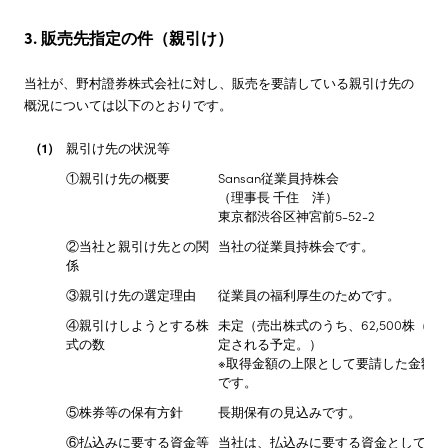
3. 販売先指定の件（親引け）
当社が、野村證券株式会社に対し、販売を要請している親引け先の
概況については以下のとおりです。
（1）
親引け先の状況等
①親引け先の概要
Sansan従業員持株会
（理事長 千住 洋）
東京都渋谷区神宮前5-52-2
②当社と親引け先との関
当社の従業員持株会です。
係
③親引け先の選定理由
従業員の福利厚生のためです。
④親引けしようとする株
未定（売出株式のうち、62,500株（※
式の数
定される予定。）
※取得金額の上限として要請した金額
です。
⑤株券等の保有方針
長期保有の見込みです。
⑥払込みに要する資金等
当社は、払込みに要する資金として、