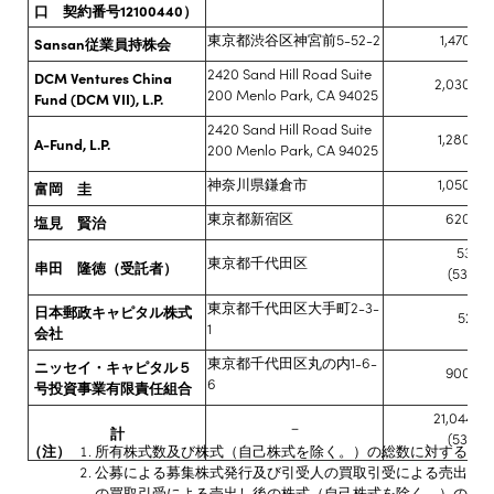
口 契約番号12100440）
東京都渋谷区神宮前5-52-2
1,470,00
Sansan従業員持株会
2420 Sand Hill Road Suite
DCM Ventures China
2,030,00
200 Menlo Park, CA 94025
Fund (DCM VII), L.P.
2420 Sand Hill Road Suite
1,280,00
A-Fund, L.P.
200 Menlo Park, CA 94025
神奈川県鎌倉市
1,050,00
富岡 圭
東京都新宿区
620,00
塩見 賢治
534,6
東京都千代田区
串田 隆徳（受託者）
(534,61
東京都千代田区大手町2-3-
日本郵政キャピタル株式
529,4
1
会社
東京都千代田区丸の内1-6-
ニッセイ・キャピタル５
900,00
6
号投資事業有限責任組合
21,044,02
－
計
(534,61
（注）
所有株式数及び株式（自己株式を除く。）の総数に対する所有株
公募による募集株式発行及び引受人の買取引受による売出し
の買取引受による売出し後の株式（自己株式を除く。）の総数に