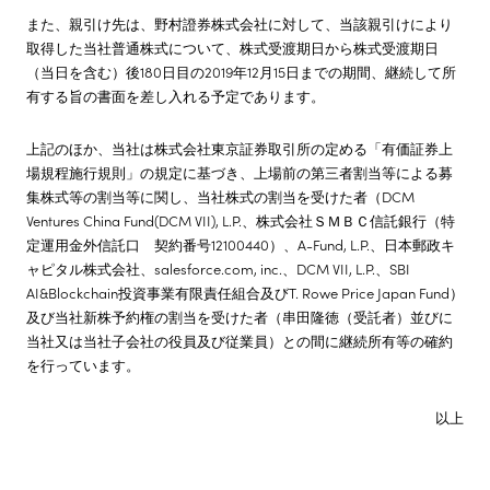
また、親引け先は、野村證券株式会社に対して、当該親引けにより
取得した当社普通株式について、株式受渡期日から株式受渡期日
（当日を含む）後180日目の2019年12月15日までの期間、継続して所
有する旨の書面を差し入れる予定であります。
上記のほか、当社は株式会社東京証券取引所の定める「有価証券上
場規程施行規則」の規定に基づき、上場前の第三者割当等による募
集株式等の割当等に関し、当社株式の割当を受けた者（DCM
Ventures China Fund(DCM VII), L.P.、株式会社ＳＭＢＣ信託銀行（特
定運用金外信託口 契約番号12100440）、A-Fund, L.P.、日本郵政キ
ャピタル株式会社、salesforce.com, inc.、DCM VII, L.P.、SBI
AI&Blockchain投資事業有限責任組合及びT. Rowe Price Japan Fund）
及び当社新株予約権の割当を受けた者（串田隆徳（受託者）並びに
当社又は当社子会社の役員及び従業員）との間に継続所有等の確約
を行っています。
以上