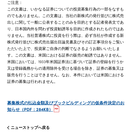
ご注意：
この文書は、いかなる証券についての投資募集行為の一部をなすも
のでもありません。この文書は、当社の新株式の発行並びに株式売
出しに関して一般に公表することのみを目的とする記者発表文であ
り、日本国内外を問わず投資勧誘等を目的に作成されたものではあ
りません。当社普通株式に投資を行う際は、必ず当社が作成する新
株式発行並びに株式売出届出目論見書及びその訂正事項分をご覧い
ただいた上で、投資家ご自身の判断でなさるようお願いいたしま
す。この文書は、米国における証券の販売の勧誘ではありません。
米国においては、1933年米国証券法に基づいて証券の登録を行うか
又は登録義務からの適用除外を受ける場合を除き、証券の募集又は
販売を行うことはできません。なお、本件においては米国における
証券の募集は行われません。
募集株式の払込金額及びブックビルディングの仮条件決定のお
知らせ（PDF：284KB）
ニューストップへ戻る