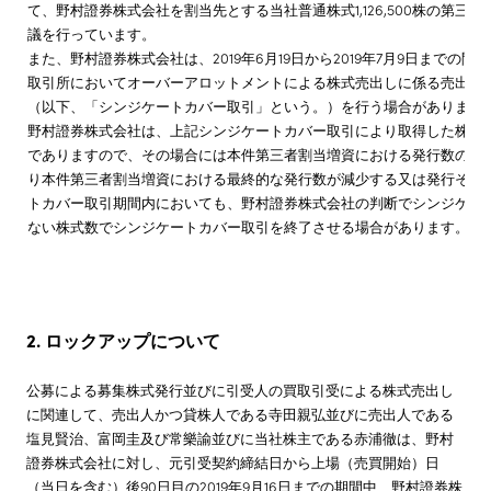
て、野村證券株式会社を割当先とする当社普通株式1,126,500株の第
議を行っています。
また、野村證券株式会社は、2019年6月19日から2019年7月9日まで
取引所においてオーバーアロットメントによる株式売出しに係る売出株
（以下、「シンジケートカバー取引」という。）を行う場合があります
野村證券株式会社は、上記シンジケートカバー取引により取得した株式
でありますので、その場合には本件第三者割当増資における発行数の全
り本件第三者割当増資における最終的な発行数が減少する又は発行その
トカバー取引期間内においても、野村證券株式会社の判断でシンジケー
ない株式数でシンジケートカバー取引を終了させる場合があります。
2. ロックアップについて
公募による募集株式発行並びに引受人の買取引受による株式売出し
に関連して、売出人かつ貸株人である寺田親弘並びに売出人である
塩見賢治、富岡圭及び常樂諭並びに当社株主である赤浦徹は、野村
證券株式会社に対し、元引受契約締結日から上場（売買開始）日
（当日を含む）後90日目の2019年9月16日までの期間中、野村證券株