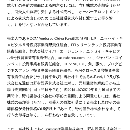
式会社の事前の書面による同意なしには、当社株式の売却等（ただ
し、引受人の買取引受による株式売出し、オーバーアロットメント
による株式売出しのために当社普通株式を貸し渡すこと等を除
く。）を行わない旨合意しています。
売出人であるDCM Ventures China Fund(DCM VII), L.P.、ニッセイ・キ
ャピタル５号投資事業有限責任組合、EEIクリーンテック投資事業有
限責任組合、株式会社サイバーエージェント、ニッセイ・キャピタ
ル6号投資事業有限責任組合、salesforce.com, inc.、ジャパン・コイ
ンベスト投資事業有限責任組合、DCM VII, L.P.、角川素久、ブログビ
ジネスファンド投資事業有限責任組合、WMグロース３号投資事業
有限責任組合及び永井晋平並びに当社株主であるA-Fund, L.P.及び株
式会社光通信は野村證券株式会社に対し、元引受契約締結日から上
場（売買開始）日（当日を含む）後90日目の2019年９月16日までの
期間中、野村證券株式会社の事前の書面による同意なしには、当社
株式の売却等（ただし、引受人の買取引受による売出し及びその売
却価格が発行価格の1.5倍以上であって、野村證券株式会社を通して
行う売却等は除く。）を行わない旨合意しています。
また、当社株主であるSansan従業員持株会は、野村證券株式会社に