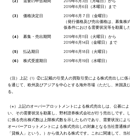
（2）
需要の申告期間
2019年6月3日（月曜日）から
2019年6月6日（木曜日）まで
（3）
価格決定日
2019年6月７日（金曜日）
（発行価格及び売出価格は、募集株式の
仮条件における需要状況等を勘案した上
（4）
募集・売出期間
2019年6月11日（火曜日）から
2019年6月14日（金曜日）まで
（5）
払込期日
2019年6月18日（火曜日）
（6）
株式受渡期日
2019年6月19日（水曜日）
（注）上記（1）②に記載の引受人の買取引受による株式売出しに係る
を通じて、欧州及びアジアを中心とする海外市場（ただし、米国及びカ
る。
（※）上記のオーバーアロットメントによる株式売出しは、公募による
い、その需要状況を勘案し、野村證券株式会社が行う売出しです。した
に係る売出株式数は上限株式数を示したものであり、需要状況により減
オーバーアロットメントによる株式売出しの対象となる当社普通株式は
「貸株人」という。）から借入れる株式です。これに関連して、当社は、201