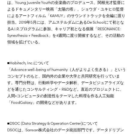
は、Young Juvenile Youthの全楽曲のプロデュース、関根光才監督に
よるドキュメンタリー映画「太陽の塔」、ショウダ・ユキヒロ監督
によるアートフィルム「KAMUY」のサウンドトラックを全編に渡り
担当。2019年5月には、アムステルダムにあるDe Schoolにて初とな
るA.I.R.プログラムに参加、キャリア初となる個展「RESONANCE:
Synesthesia + Feedback」を4週間に渡り開催するなど、その活動の
領域を拡げている。
■Habitech, Inc.について
「Advance well-being of humanity（人がよりよく生きる）」という
コンセプトのもと、国内外の企業や大学と共同研究を行っていま
す。専門分野は、行動科学やデータ解析、データビジュアライズな
どを通じたコンサルティング・R&Dなど。直近のプロジェクトに、
人間×コンピュータの創造性をテーマした料理を作る人工知能
「FoodGalaxy」の開発などがあります。
■DSOC (Data Strategy & Operation Center)について
DSOCは、Sansan株式会社のデータ統括部門です。データドリブン