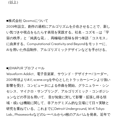
（以上）
■株式会社 Qosmoについて
2009年設立。創作の過程にアルゴリズムを介在させることで、新し
い気づきや視点をもたらす表現を実践する。社名 – コズモ – は「宇
宙の秩序」と「純真な花」、両極端の意味を持つ単語「コスモス」
に由来する。Computational Creativity and Beyondをモットーに、
AIを用いた作品制作、アルゴリズミックデザインなどを手がける。
■JEMAPUR プロフィール
Waveform Addict、電子音楽家、サウンド・デザイナー/コーダー。
2001年頃より#//, scene.orgを中心としたトラッカーシーンより強い
影響を受け、コンピュータによる作曲を開始。グラニュラー・シン
セシス、マイクロ・サンプリング、アルゴリズミック・コンポジシ
ョンなどの手法を用いて、 音が知覚に対して影響・拡張し得る領
域・或いは機能に関して、非アカデミズム的な立場にて日々実験と
研究を重ねている。これまでにDetroit Underground, W+K Tokyo
Lab., Phaseworksなどのレーベルから4枚のアルバムを発表。近年で