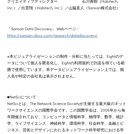
クリエイティブディレクター 石川善樹（Habitech,
Inc.）／出雲翔（Habitech, Inc.）／山脇直人（Sansan株式会社）
「Sansan Data Discovery」 Webページ：
https://sansan-dsoc.com/research/datadiscovery/
※本ビジュアライゼーションの制作・分析に当たっては、Eightのデ
ータについて個人を匿名化し、Eightの利用規約で許諾を得ている範
囲で使用しています。本データビジュアライゼーション上では、個
人名や特定の会社名は表示されません。
■NetSciについて
NetSciとは、The Network Science Societyが主催する最大級のネット
ワークサイエンスの国際学会です。この国際学会は、2006年から毎
年開催されており、コンピュータと情報科学、物理学、数学、統計
学、ライフサイエンス、神経科学、環境科学、社会科学、金融とビ
ジネス、芸術とデザインにわたるネットワーク科学研究における学