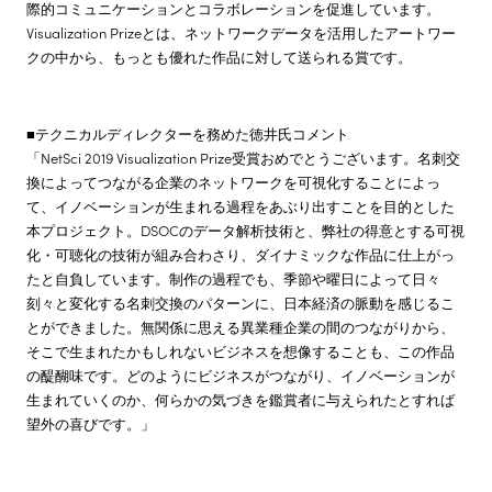
際的コミュニケーションとコラボレーションを促進しています。
Visualization Prizeとは、ネットワークデータを活用したアートワー
クの中から、もっとも優れた作品に対して送られる賞です。
■テクニカルディレクターを務めた徳井氏コメント
「NetSci 2019 Visualization Prize受賞おめでとうございます。名刺交
換によってつながる企業のネットワークを可視化することによっ
て、イノベーションが生まれる過程をあぶり出すことを目的とした
本プロジェクト。DSOCのデータ解析技術と、弊社の得意とする可視
化・可聴化の技術が組み合わさり、ダイナミックな作品に仕上がっ
たと自負しています。制作の過程でも、季節や曜日によって日々
刻々と変化する名刺交換のパターンに、日本経済の脈動を感じるこ
とができました。無関係に思える異業種企業の間のつながりから、
そこで生まれたかもしれないビジネスを想像することも、この作品
の醍醐味です。どのようにビジネスがつながり、イノベーションが
生まれていくのか、何らかの気づきを鑑賞者に与えられたとすれば
望外の喜びです。」