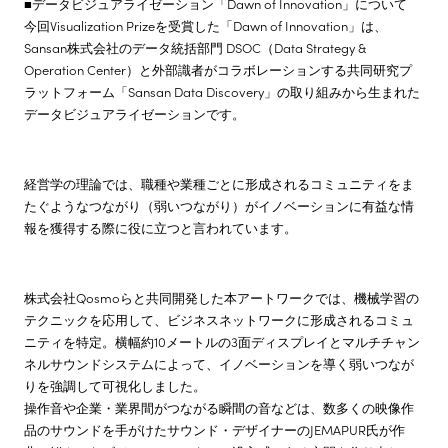
■データビジュアライゼーション「Dawn of Innovation」について
今回Visualization Prizeを受賞した「Dawn of Innovation」は、
Sansan株式会社のデータ統括部門 DSOC（Data Strategy &
Operation Center）と外部識者がコラボレーションする共同研究プ
ラットフォーム「Sansan Data Discovery」の取り組みから生まれた
データビジュアライゼーションです。
経営学の理論では、職種や業種ごとに形成されるコミュニティをま
たぐようなつながり（弱いつながり）がイノベーションに有益な情
報を獲得する際に役に立つと言われています。
株式会社Qosmoらと共同開発した本アートワークでは、機械学習の
テクニックを応用して、ビジネスネットワークに形成されるコミュ
ニティを特定。横幅約10メートルの3面ディスプレイとマルチチャン
ネルサウンドシステムによって、イノベーションを導く弱いつなが
りを強調して可視化しました。
操作音や企業・業界間がつながる瞬間の音などは、数多くの映像作
品のサウンドを手がけたサウンド・デザイナーのJEMAPUR氏が作