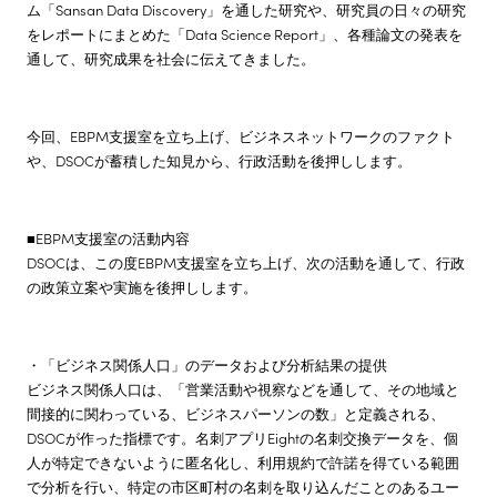
ム「Sansan Data Discovery」を通した研究や、研究員の日々の研究
をレポートにまとめた「Data Science Report」、各種論文の発表を
通して、研究成果を社会に伝えてきました。
今回、EBPM支援室を立ち上げ、ビジネスネットワークのファクト
や、DSOCが蓄積した知見から、行政活動を後押しします。
■EBPM支援室の活動内容
DSOCは、この度EBPM支援室を立ち上げ、次の活動を通して、行政
の政策立案や実施を後押しします。
・「ビジネス関係人口」のデータおよび分析結果の提供
ビジネス関係人口は、「営業活動や視察などを通して、その地域と
間接的に関わっている、ビジネスパーソンの数」と定義される、
DSOCが作った指標です。名刺アプリEightの名刺交換データを、個
人が特定できないように匿名化し、利用規約で許諾を得ている範囲
で分析を行い、特定の市区町村の名刺を取り込んだことのあるユー