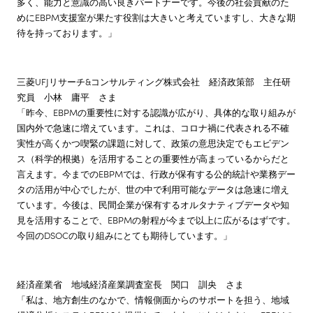
多く、能力と意識の高い良きパートナーです。今後の社会貢献のた
めにEBPM支援室が果たす役割は大きいと考えていますし、大きな期
待を持っております。」
三菱UFJリサーチ&コンサルティング株式会社 経済政策部 主任研
究員 小林 庸平 さま
「昨今、EBPMの重要性に対する認識が広がり、具体的な取り組みが
国内外で急速に増えています。これは、コロナ禍に代表される不確
実性が高くかつ喫緊の課題に対して、政策の意思決定でもエビデン
ス（科学的根拠）を活用することの重要性が高まっているからだと
言えます。今までのEBPMでは、行政が保有する公的統計や業務デー
タの活用が中心でしたが、世の中で利用可能なデータは急速に増え
ています。今後は、民間企業が保有するオルタナティブデータや知
見を活用することで、EBPMの射程が今まで以上に広がるはずです。
今回のDSOCの取り組みにとても期待しています。」
経済産業省 地域経済産業調査室長 関口 訓央 さま
「私は、地方創生のなかで、情報側面からのサポートを担う、地域