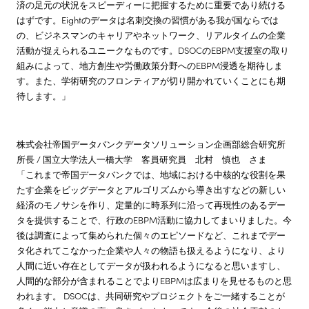
済の足元の状況をスピーディーに把握するために重要であり続ける
はずです。Eightのデータは名刺交換の習慣がある我が国ならでは
の、ビジネスマンのキャリアやネットワーク、リアルタイムの企業
活動が捉えられるユニークなものです。DSOCのEBPM支援室の取り
組みによって、地方創生や労働政策分野へのEBPM浸透を期待しま
す。また、学術研究のフロンティアが切り開かれていくことにも期
待します。」
株式会社帝国データバンクデータソリューション企画部総合研究所
所長 / 国立大学法人一橋大学 客員研究員 北村 慎也 さま
「これまで帝国データバンクでは、地域における中核的な役割を果
たす企業をビッグデータとアルゴリズムから導き出すなどの新しい
経済のモノサシを作り、定量的に時系列に沿って再現性のあるデー
タを提供することで、行政のEBPM活動に協力してまいりました。今
後は調査によって集められた個々のエピソードなど、これまでデー
タ化されてこなかった企業や人々の物語も扱えるようになり、より
人間に近い存在としてデータが扱われるようになると思いますし、
人間的な部分が含まれることでよりEBPMは広まりを見せるものと思
われます。 DSOCは、共同研究やプロジェクトをご一緒することが