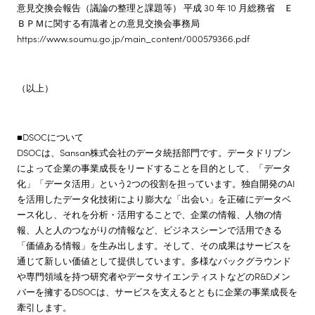
意見交換会報告（議論の整理と課題等） 平成 30 年 10 月総務省 Ｅ
ＢＰＭに関する有識者との意見交換会事務局
https://www.soumu.go.jp/main_content/000579366.pdf
（以上）
■DSOCについて
DSOCは、Sansan株式会社のデータ統括部門です。データドリブン
によって企業の事業成長をリードすることを目的として、「データ
化」「データ活用」という2つの役割を担っています。独自開発のAI
を活用したデータ化技術により膨大な「出会い」を正確にデータベ
ース化し、それを分析・活用することで、企業の情報、人物の情
報、人と人のつながりの情報など、ビジネスシーンで活用できる
「価値ある情報」を生み出します。そして、その成果はサービスを
通じて新しい価値として提供しています。多様なバックグラウンド
や専門領域を持つ研究者やデータサイエンティストなどのR&Dメン
バーを擁するDSOCは、サービスを支えるとともに企業の事業成長を
牽引します。