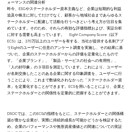
ォーマンスの関連分析
昨今、ESGやステークホルダー資本主義など、企業は短期的な利益
追及や株主に対してだけでなく、顧客から地域社会まであらゆるス
テークホルダーに配慮して活動を行うべきという考え方が注目を集
めています。そのため、それらの有効な評価指標および、実証分析
に対する需要も高まっています。 Eight Company Score（以下
ECS）は、270万以上のユーザーを有する、当社が提供する名刺アプ
リEightのユーザーに任意のアンケート調査を実施し、その結果に基
づいた、企業のステークホルダーからの評価を定量化したもので
す。「企業ブランド」、「製品・サービスの社会への有用性」、
「人の好印象」の３項目を測定しています。これにより、ユーザー
が名刺交換したことのある企業に関する印象調査を、ユーザーに行
うことにより、これまで数値化されなかった「ステークホルダー資
本」を定量化することができます。ECSを用いることにより、企業と
ステークホルダーとの関係性を定量的に把握することができます。
DSOCでは、このECSの指標をもとに、ステークホルダーとの関係構
築が豊かな企業が、実際に持続的成長が可能かどうかを検証するた
め、企業のパフォーマンスや無形資産価値との関連についての実証