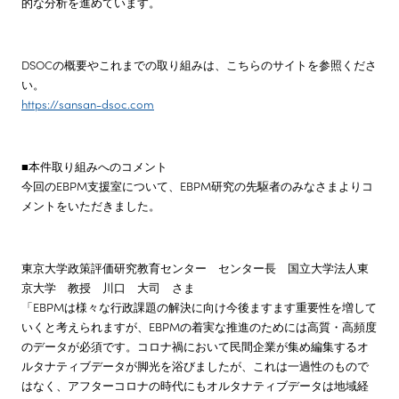
的な分析を進めています。
DSOCの概要やこれまでの取り組みは、こちらのサイトを参照くださ
い。
https://sansan-dsoc.com
■本件取り組みへのコメント
今回のEBPM支援室について、EBPM研究の先駆者のみなさまよりコ
メントをいただきました。
東京大学政策評価研究教育センター センター長 国立大学法人東
京大学 教授 川口 大司 さま
「EBPMは様々な行政課題の解決に向け今後ますます重要性を増して
いくと考えられますが、EBPMの着実な推進のためには高質・高頻度
のデータが必須です。コロナ禍において民間企業が集め編集するオ
ルタナティブデータが脚光を浴びましたが、これは一過性のもので
はなく、アフターコロナの時代にもオルタナティブデータは地域経