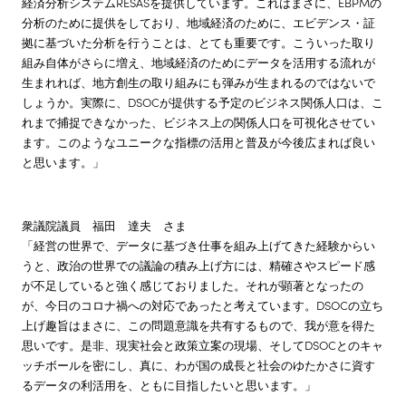
経済分析システムRESASを提供しています。これはまさに、EBPMの
分析のために提供をしており、地域経済のために、エビデンス・証
拠に基づいた分析を行うことは、とても重要です。こういった取り
組み自体がさらに増え、地域経済のためにデータを活用する流れが
生まれれば、地方創生の取り組みにも弾みが生まれるのではないで
しょうか。実際に、DSOCが提供する予定のビジネス関係人口は、こ
れまで捕捉できなかった、ビジネス上の関係人口を可視化させてい
ます。このようなユニークな指標の活用と普及が今後広まれば良い
と思います。」
衆議院議員 福田 達夫 さま
「経営の世界で、データに基づき仕事を組み上げてきた経験からい
うと、政治の世界での議論の積み上げ方には、精確さやスピード感
が不足していると強く感じておりました。それが顕著となったの
が、今日のコロナ禍への対応であったと考えています。DSOCの立ち
上げ趣旨はまさに、この問題意識を共有するもので、我が意を得た
思いです。是非、現実社会と政策立案の現場、そしてDSOCとのキャ
ッチボールを密にし、真に、わが国の成長と社会のゆたかさに資す
るデータの利活用を、ともに目指したいと思います。」