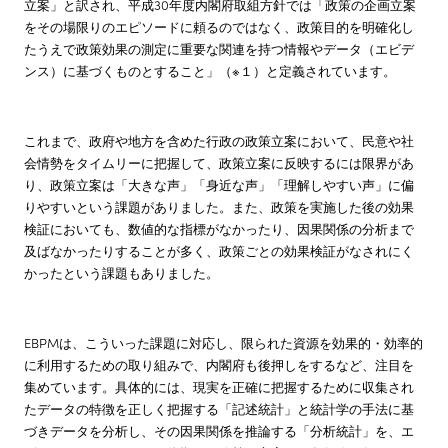
立案」と訳され、平成30年度内閣府取組方針では「政策の企画立案
をその場限りのエピソードに頼るのではなく、政策目的を明確化し
たうえで政策効果の測定に重要な関連を持つ情報やデータ（エビデ
ンス）に基づくものとすること」（※１）と定義されています。
これまで、政府や地方を含めた行政の政策立案において、民意や社
会情勢をタイムリーに把握して、政策立案に反映するには限界があ
り、政策立案は「大きな声」「身近な声」「理解しやすい声」に偏
りやすいという課題がありました。また、政策を実施した後の効果
検証においても、数値的な指標がなかったり、因果関係の分析まで
及ばなかったりすることが多く、政策ごとの効果検証がなされにく
かったという課題もありました。
EBPMは、こういった課題に対応し、限られた資源を効果的・効率的
に利用するための取り組みで、内閣府も後押しをするなど、注目を
集めています。具体的には、現実を正確に把握するために収集され
たデータの特徴を正しく把握する「記述統計」と統計学の手法に基
づきデータを分析し、その因果関係を推論する「分析統計」を、エ