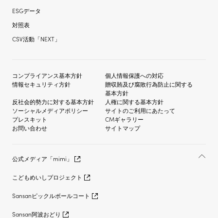
ESGデータ
対照表
CSV活動「NEXT」
コンプライアンス基本方針
個人情報保護への対応
情報セキュリティ方針
贈収賄及び
腐敗行為防止に関する
基本方針
反社会的勢力に対する
基本方針
人権に関する基本方針
ソーシャルメディア
ポリシー
サイトのご利用にあたって
プレスキット
CMギャラリー
お問い合わせ
サイトマップ
公式メディア「mimi」
こどもめいしプロジェクト
Sansanピックルボールコート
Sansan阿波おどり