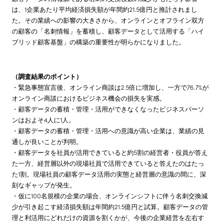
は、1企業あたり平均経済損失額が年間約21.5億円と推計されまし
た。その業績への影響の大きさから、オンラインとオフライン双方
の顧客の「名刺情報」を蓄積し、顧客データとして活用する「ハイ
ブリッド顧客基盤」の構築の重要性が明らかになりました。
（調査結果のポイント）
・緊急事態宣言後、オンライン商談は2.5倍に増加し、一方で76.7%が
オンライン商談におけるビジネス機会の損失を実感。
・顧客データの蓄積・管理・活用ができなくなったビジネスパーソ
ンはおよそ4人に1人。
・顧客データの蓄積・管理・活用への意識が高い企業は、業績の見
通しが良いことが判明。
・顧客データを社員が活用できていると約5割の経営者・役員が答え
た一方、経営層以外の現場社員で活用できていると答えたのはたっ
た1割。現場社員の顧客データ活用の実態と経営層の意識の間に、深
刻なギャップが発生。
・仮に100名規模の企業の場合、オンラインシフトに伴う名刺交換減
少が引き起こす経済損失額は年間約21.5億円と試算。顧客データの管
理と利活用にどれだけの資源を割くかが、今後の企業経営を左右す