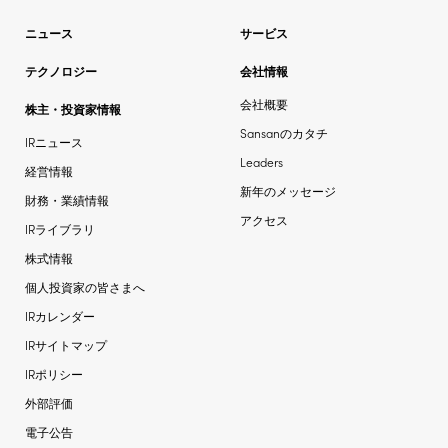
ニュース
サービス
株主・投資家情報
テクノロジー
会社情報
サステナビリティ
会社概要
株主・投資家情報
Sansanのカタチ
IRニュース
採用情報
Leaders
経営情報
新年のメッセージ
財務・業績情報
トップ
アクセス
IRライブラリ
新卒採用
株式情報
中途採用
個人投資家の皆さまへ
障がい者採用
IRカレンダー
IRサイトマップ
公式メディア「mimi」
IRポリシー
外部評価
電子公告