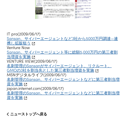
株主・投資家情報
サステナビリティ
IT pro(2009/06/17)
Sansan、サイバーエージェントなど3社から5000万円調達—連
携し拡販狙う
採用情報
Venture Now
Sansan、サイバーエージェント等に総額5,000万円の第三者割
当増資を実施
VENTURE VIEW(2009/06/17)
名刺管理のSansanがサイバーエージェント、リクルート、
GMOの3社を割当先とした第三者割当増資を実施
MSNデジタルライフ(2009/06/17)
名刺管理のSansan、サイバーエージェントなどに第三者割当増
資を実施
japan.internet.com(2009/06/17)
名刺管理のSansan、サイバーエージェントなどに第三者割当増
資を実施
ニューストップへ戻る