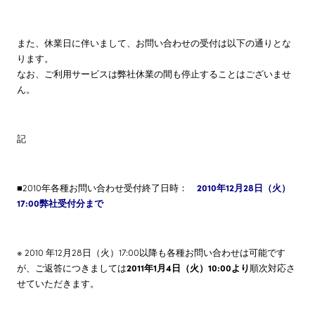
株主・投資家情報
また、休業日に伴いまして、お問い合わせの受付は以下の通りとな
ります。
サステナビリティ
なお、ご利用サービスは弊社休業の間も停止することはございませ
ん。
採用情報
記
■2010年各種お問い合わせ受付終了日時：
2010年12月28日（火）
17:00弊社受付分まで
※ 2010 年12月28日（火）17:00以降も各種お問い合わせは可能です
が、ご返答につきましては
2011年1月4日（火）10:00より
順次対応さ
せていただきます。