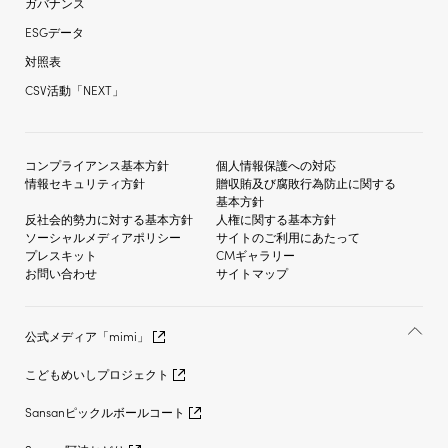
ガバナンス
ESGデータ
対照表
CSV活動「NEXT」
コンプライアンス基本方針
個人情報保護への対応
情報セキュリティ方針
贈収賄及び
腐敗行為防止に関する
基本方針
反社会的勢力に対する
基本方針
人権に関する基本方針
ソーシャルメディア
ポリシー
サイトのご利用にあたって
プレスキット
CMギャラリー
お問い合わせ
サイトマップ
公式メディア「mimi」
こどもめいしプロジェクト
Sansanピックルボールコート