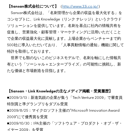
【Sansan株式会社について】
（
http://www.33i.co.jp/
）
Sansan株式会社は、「名刺管理から企業の収益を最大化する」を
コンセプトに、Link Knowledge（リンク ナレッジ）というクラウド
ソリューションを提供しています。名刺を基点に社内の情報共有を
促進し、営業強化・顧客管理・マーケティングに活用いただくこと
で企業の収益最大化に貢献します。上場企業からベンチャーまで約
500社に導入いただいており、「人事異動情報の通知」機能に関して
特許を取得しております。
世界でも類のないこのビジネスモデルで、名刺を軸にした情報共
有という「ソーシャル＋エンタープライズ」の可能性に挑戦し、新
たな価値と市場創造を目指します。
【Sansan・Link Knowledgeの主なメディア掲載・受賞履歴】
■2009/3/13：新進気鋭の企業が集う「Tech Venture 2009」で審査員
特別賞と準グランプリをダブル受賞
■2009/8/25：マイクロソフト主催の”Microsoft Innovation Award
2009″にて優秀賞を受賞
■2009/10/30：IPA主催の「ソフトウェア・プロダクト・オブ・ザ・
イヤー 2009」を受賞