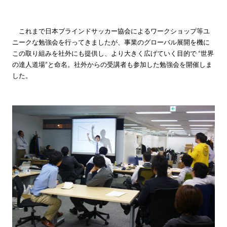
株主・投資家情報
これまで日本ブラインドサッカー協会によるワークショップ等ユ
ニークな勉強会を行ってきましたが、事業のグローバル展開を機に
サステナビリティ
この取り組みを社外にも提供し、より大きく広げていく目的で “世界
の達人道場”と命名。社外からの受講者も参加した勉強会を開催しま
した。
採用情報