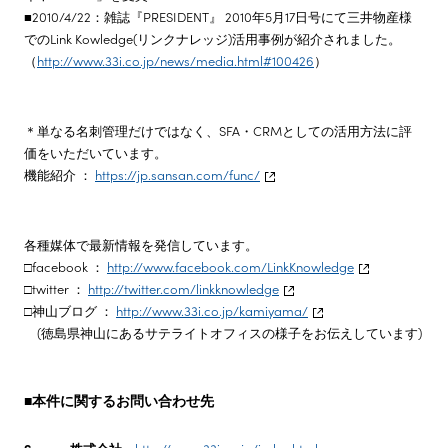
■2010/4/22：雑誌『PRESIDENT』 2010年5月17日号にて三井物産様
でのLink Kowledge(リンクナレッジ)活用事例が紹介されました。
（
http://www.33i.co.jp/news/media.html#100426
）
＊単なる名刺管理だけではなく、SFA・CRMとしての活用方法に評
価をいただいています。
機能紹介 ：
https://jp.sansan.com/func/
各種媒体で最新情報を発信しています。
□facebook ：
http://www.facebook.com/LinkKnowledge
□twitter ：
http://twitter.com/linkknowledge
□神山ブログ ：
http://www.33i.co.jp/kamiyama/
(徳島県神山にあるサテライトオフィスの様子をお伝えしています)
■本件に関するお問い合わせ先