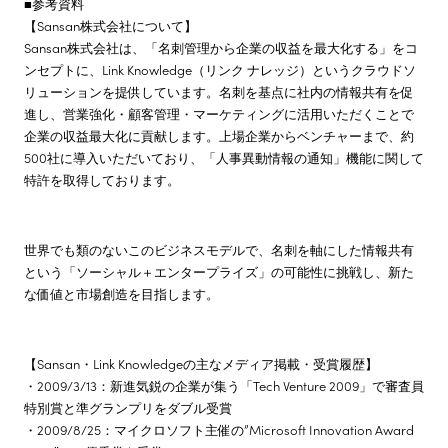
■参考資料
【Sansan株式会社について】
Sansan株式会社は、「名刺管理から企業の収益を最大化する」をコ
ンセプトに、Link Knowledge（リンク ナレッジ）というクラウドソ
リューションを提供しています。名刺を基点に社内の情報共有を促
進し、営業強化・顧客管理・マーケティングに活用いただくことで
企業の収益最大化に貢献します。上場企業からベンチャーまで、約
500社に導入いただいており、「人事異動情報の通知」機能に関して
特許を取得しております。
世界でも類のないこのビジネスモデルで、名刺を軸にした情報共有
という「ソーシャル＋エンタープライズ」の可能性に挑戦し、新た
な価値と市場創造を目指します。
【Sansan・Link Knowledgeの主なメディア掲載・受賞履歴】
・2009/3/13：新進気鋭の企業が集う「Tech Venture 2009」で審査員
特別賞と準グランプリをダブル受賞
・2009/8/25：マイクロソフト主催の”Microsoft Innovation Award