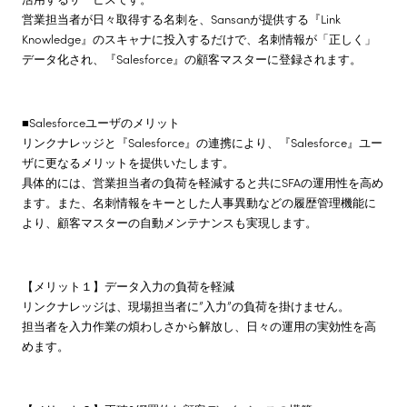
営業担当者が日々取得する名刺を、Sansanが提供する『Link
株主・投資家情報
Knowledge』のスキャナに投入するだけで、名刺情報が「正しく」
データ化され、『Salesforce』の顧客マスターに登録されます。
サステナビリティ
■Salesforceユーザのメリット
リンクナレッジと『Salesforce』の連携により、『Salesforce』ユー
採用情報
ザに更なるメリットを提供いたします。
具体的には、営業担当者の負荷を軽減すると共にSFAの運用性を高め
ます。また、名刺情報をキーとした人事異動などの履歴管理機能に
より、顧客マスターの自動メンテナンスも実現します。
【メリット１】データ入力の負荷を軽減
リンクナレッジは、現場担当者に”入力”の負荷を掛けません。
担当者を入力作業の煩わしさから解放し、日々の運用の実効性を高
めます。