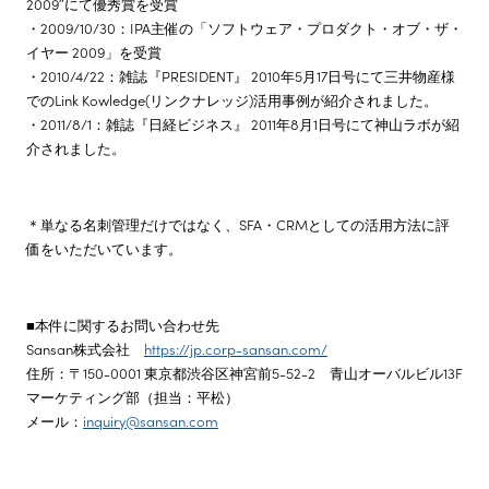
2009″にて優秀賞を受賞
・2009/10/30：IPA主催の「ソフトウェア・プロダクト・オブ・ザ・
イヤー 2009」を受賞
・2010/4/22：雑誌『PRESIDENT』 2010年5月17日号にて三井物産様
でのLink Kowledge(リンクナレッジ)活用事例が紹介されました。
・2011/8/1：雑誌『日経ビジネス』 2011年8月1日号にて神山ラボが紹
介されました。
＊単なる名刺管理だけではなく、SFA・CRMとしての活用方法に評
価をいただいています。
■本件に関するお問い合わせ先
Sansan株式会社
https://jp.corp-sansan.com/
住所：〒150-0001 東京都渋谷区神宮前5-52-2 青山オーバルビル13F
マーケティング部（担当：平松）
メール：
inquiry@sansan.com