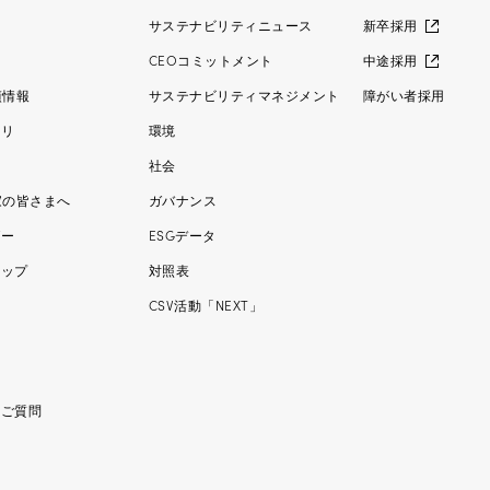
ス
サステナビリティニュース
新卒採用
CEOコミットメント
中途採用
績情報
サステナビリティマネジメント
障がい者採用
ラリ
環境
社会
家の皆さまへ
ガバナンス
ダー
ESGデータ
マップ
対照表
ー
CSV活動「NEXT」
るご質問