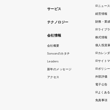
IRニュー
サービス
経営情報
財務・業
テクノロジー
IRライブ
会社情報
株式情報
個人投資
会社概要
IRカレン
Sansanのカタチ
IRサイト
Leaders
IRポリシ
新年のメッセージ
外部評価
アクセス
電子公告
IRよくあ
免責事項