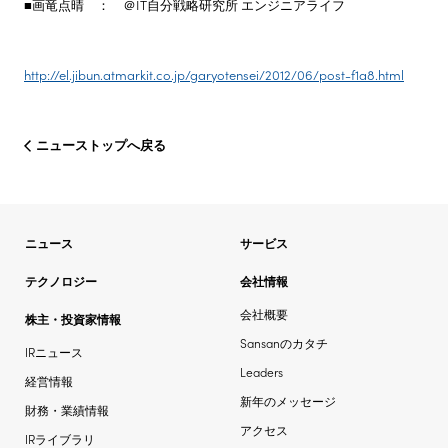
■画竜点晴 ： ＠IT自分戦略研究所 エンジニアライフ
http://el.jibun.atmarkit.co.jp/garyotensei/2012/06/post-f1a8.html
ニューストップへ戻る
ニュース
サービス
テクノロジー
会社情報
会社概要
株主・投資家情報
Sansanのカタチ
IRニュース
Leaders
経営情報
新年のメッセージ
財務・業績情報
アクセス
IRライブラリ