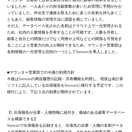
いましたが、一人あたりの担当顧客数が多いため管理に手間がかか
っていました。外出先で連絡を取るために多くの名刺を持ち歩くこ
ともあり、顧客情報の管理方法に課題を感じていました。
その上、データベース化された名刺はクラウド上で一元管理される
ため、社内の人脈情報を共有することが可能です。人脈を共有し、
顧客と自分との関係だけでなく同僚や上司などとの関係も可視化す
ることにより営業力の向上が期待できるため、マウンター営業部は
名刺情報の一元管理も目的の一つとしてSansanを導入しました。
■マウンター営業部での今後の利用方針
今後はSansanの商談履歴の記録・共有機能を利用し、現状は表計算
ソフトに記入している出張報告をSansanに移行する予定です。この
移行により、下記３点の効果が期待されています。
【1. 出張報告が企業・人物情報に紐付き、価値のある顧客データベー
スを構築できる】
Sansanで出張報告を記録すると、出張先の企業・人物の名刺データ
と出張報告を紐付けることが可能です。それぞれの顧客企業・人物