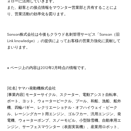
ォローに活用していきます。
また、顧客との接点情報をマウンター営業部と共有することによ
り、営業活動の効率化を図ります。
Sansan株式会社は今後もクラウド名刺管理サービス「Sansan（旧
Link knowledge）」の提供によってお客様の営業力強化に貢献して
まいります。
※ ページ上の内容は2012年2月時点の情報です。
[社名] ヤマハ発動機株式会社
[事業内容] モーターサイクル、スクーター、電動アシスト自転車、
ボート、ヨット、ウォータービークル、プール、和船、漁船、船外
機、四輪バギー、レクリエーショナル・オフハイウェイ・ビーク
ル、レーシングカート用エンジン、ゴルフカー、汎用エンジン、発
電機、ウォーターポンプ、スノーモビル、小型除雪機、自動車用エ
ンジン、サーフェスマウンター（表面実装機）、産業用ロボット、