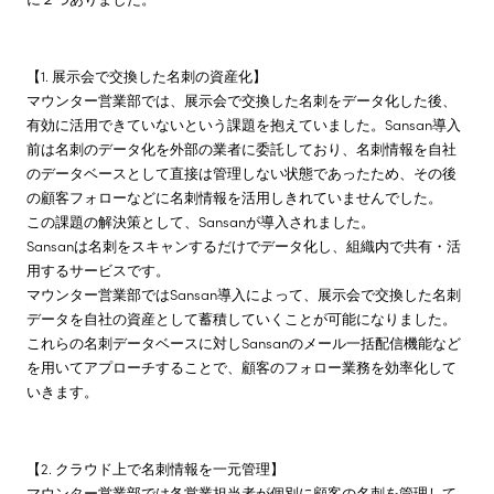
株主・投資家情報
【1. 展示会で交換した名刺の資産化】
マウンター営業部では、展示会で交換した名刺をデータ化した後、
サステナビリティ
有効に活用できていないという課題を抱えていました。Sansan導入
前は名刺のデータ化を外部の業者に委託しており、名刺情報を自社
のデータベースとして直接は管理しない状態であったため、その後
採用情報
の顧客フォローなどに名刺情報を活用しきれていませんでした。
この課題の解決策として、Sansanが導入されました。
Sansanは名刺をスキャンするだけでデータ化し、組織内で共有・活
用するサービスです。
マウンター営業部ではSansan導入によって、展示会で交換した名刺
データを自社の資産として蓄積していくことが可能になりました。
これらの名刺データベースに対しSansanのメール一括配信機能など
を用いてアプローチすることで、顧客のフォロー業務を効率化して
いきます。
【2. クラウド上で名刺情報を一元管理】
マウンター営業部では各営業担当者が個別に顧客の名刺を管理して