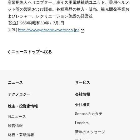
産業用無人ヘリコプター、車イス用電動補助ユニット、乗用ヘルメ
ット等の製造および販売。各種商品の輸入・販売、観光開発事業お
よびレジャー、レクリエーション施設の経営並
[設立] 1955年(昭和30年）7月1日
[URL]
http://www.yamaha-motor.co.jp/
ニューストップへ戻る
ニュース
サービス
テクノロジー
会社情報
会社概要
株主・投資家情報
Sansanのカタチ
IRニュース
Leaders
経営情報
新年のメッセージ
財務・業績情報