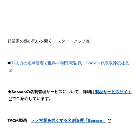
株主・投資家情報
サステナビリティ
起業家の熱い思いを聞く！ スタートアップ魂
採用情報
■
IT×人力の名刺管理で世界へ寺田 親弘 氏 Sansan 代表取締役社長
★Sansanの名刺管理サービスについて、詳細は
製品サービスサイト
でご紹介しています。
TVCM動画
＞＞営業を強くする名刺管理「Sansan」