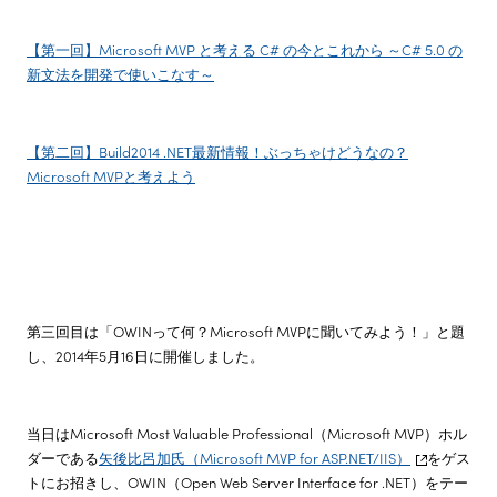
【第一回】Microsoft MVP と考える C# の今とこれから ～C# 5.0 の
新文法を開発で使いこなす～
【第二回】Build2014 .NET最新情報！ぶっちゃけどうなの？
Microsoft MVPと考えよう
第三回目は「OWINって何？Microsoft MVPに聞いてみよう！」と題
し、2014年5月16日に開催しました。
当日はMicrosoft Most Valuable Professional（Microsoft MVP）ホル
ダーである
矢後比呂加氏（Microsoft MVP for ASP.NET/IIS）
をゲス
トにお招きし、OWIN（Open Web Server Interface for .NET）をテー