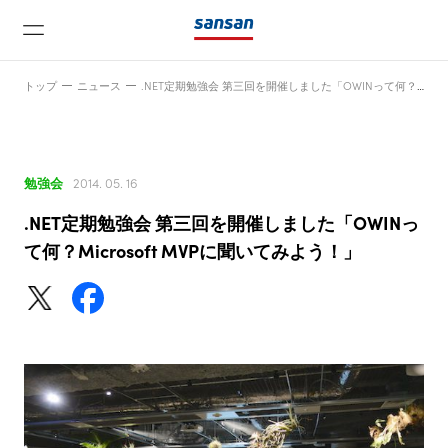
トップ
ニュース
.NET定期勉強会 第三回を開催しました「OWINって何？Microsoft MVPに聞いてみよう！」
勉強会
2014. 05. 16
.NET定期勉強会 第三回を開催しました「OWINっ
ニュース
て何？Microsoft MVPに聞いてみよう！」
サービス
テクノロジー
会社情報