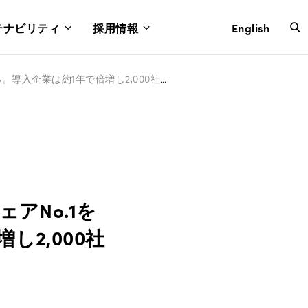
テナビリティ
採用情報
English
Sansan、法人向け名刺管理サービス2年連続シェアNo.1を獲得 〜業界シェア76％。導入企業は約1年で倍増し2,000社を突破〜
アNo.1を
し2,000社