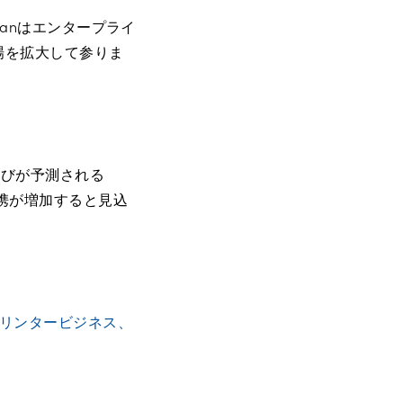
sanはエンタープライ
場を拡大して参りま
伸びが予測される
携が増加すると見込
プリンタービジネス、
り