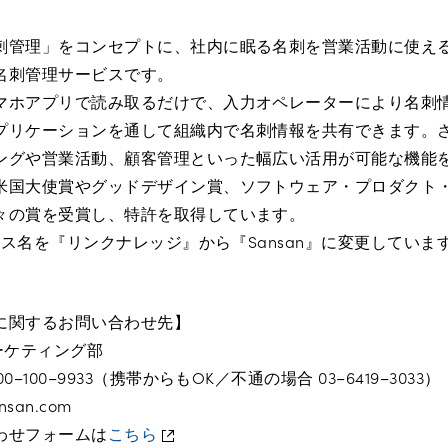
刺管理」をコンセプトに、社内に眠る名刺を営業活動に使え
名刺管理サービスです。
マホアプリで読み取るだけで、入力オペレーターにより名刺
プリケーションを通して組織内で名刺情報を共有できます。
ングや営業活動、顧客管理といった幅広い活用が可能な機能
米国大使賞やグッドデザイン賞、ソフトウェア・プロダクト
々の賞を受賞し、特許を取得しています。
ービス名を『リンクナレッジ』から『Sansan』に変更していま
に関するお問い合わせ先】
マーケティング部
−100−9933（携帯からもOK／不通の場合 03−6419−3033）
san.com
わせフォームは
こちら