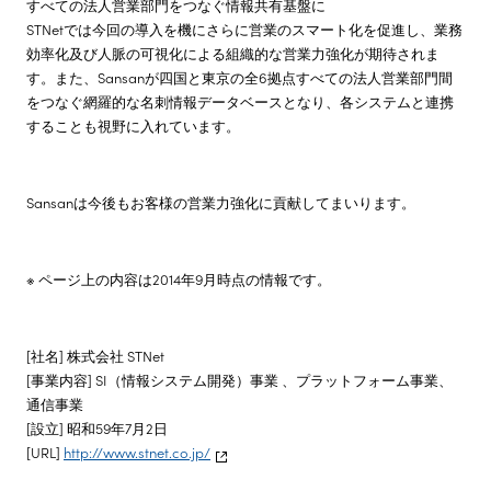
すべての法人営業部門をつなぐ情報共有基盤に
STNetでは今回の導入を機にさらに営業のスマート化を促進し、業務
効率化及び人脈の可視化による組織的な営業力強化が期待されま
す。また、Sansanが四国と東京の全6拠点すべての法人営業部門間
をつなぐ網羅的な名刺情報データベースとなり、各システムと連携
することも視野に入れています。
Sansanは今後もお客様の営業力強化に貢献してまいります。
※ ページ上の内容は2014年9月時点の情報です。
[社名] 株式会社 STNet
[事業内容] SI（情報システム開発）事業 、プラットフォーム事業、
通信事業
[設立] 昭和59年7月2日
[URL]
http://www.stnet.co.jp/