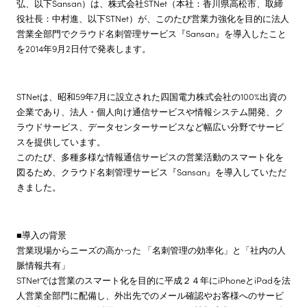
弘、以下Sansan）は、株式会社STNet（本社：香川県高松市、取締
役社長：中村進、以下STNet）が、このたび営業力強化を目的に法人
株主・投資家情報
営業全部門でクラウド名刺管理サービス『Sansan』を導入したこと
を2014年9月2日付で発表します。
サステナビリティ
STNetは、昭和59年7月に設立された四国電力株式会社の100%出資の
企業であり、法人・個人向け通信サービスや情報システム開発、ク
採用情報
ラウドサービス、データセンターサービスなど幅広い分野でサービ
スを提供しています。
このたび、多種多様な情報通信サービスの営業活動のスマート化を
図るため、クラウド名刺管理サービス『Sansan』を導入していただ
きました。
■導入の背景
営業現場からニーズの高かった 「名刺管理の効率化」と「社内の人
脈情報共有」
STNetでは営業のスマート化を目的に平成２４年にiPhoneとiPadを法
人営業全部門に配備し、外出先でのメール確認やお客様へのサービ