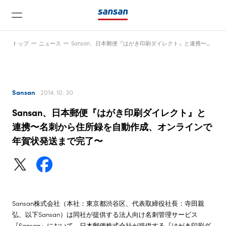
トップ
ニュース
Sansan、日本郵便『はがき印刷ダイレクト』と連携〜名刺から住所録を自動作成、オンラインで年賀状発送まで完了〜
Sansan
2014. 10. 30
Sansan、日本郵便『はがき印刷ダイレクト』と
ニュース
連携〜名刺から住所録を自動作成、オンラインで
年賀状発送まで完了〜
サービス
テクノロジー
Sansan株式会社（本社：東京都渋谷区、代表取締役社長：寺田親
弘、以下Sansan）は同社が提供する法人向け名刺管理サービス
会社情報
『Sansan』において、日本郵便株式会社が提供する『はがき印刷ダ