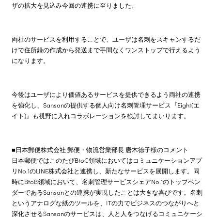
ザの拡大を見込み今回の連携に至りました。
両社のサービスを利用することで、ユーザは名刺をスキャンするだ
けで住所録の作成から発送まで手間なくワンストップで行えるよう
になります。
今後はユーザにより価値あるサービスを提供できるよう両社の連携
を強化し、Sansanの提供する個人向け名刺管理サービス『Eight(エ
イト)』も視野に入れコラボレーションを検討してまいります。
■日本郵便株式会社 郵便・物流営業部長 唐木徳子様のコメント
日本郵便ではこのたびBtoC領域においてはコミュニケーションアプ
リNo.1のLINE株式会社と連携し、新たなサービスを展開します。同
時にBtoB領域において、名刺管理サービスシェアNo.1のトップベン
ダーであるSansanとの連携が実現したことは大きな喜びです。名刺
というアナログな紙のツールを、ITの力でビジネスのつながりへと
深化させるSansanのサービスは、人と人をつなげるコミュニケーシ