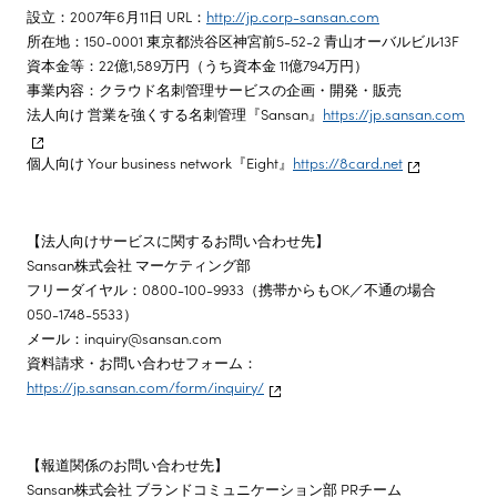
設立：2007年6月11日 URL：
http://jp.corp-sansan.com
所在地：150-0001 東京都渋谷区神宮前5-52-2 青山オーバルビル13F
資本金等：22億1,589万円（うち資本金 11億794万円）
事業内容：クラウド名刺管理サービスの企画・開発・販売
法人向け 営業を強くする名刺管理『Sansan』
https://jp.sansan.com
個人向け Your business network『Eight』
https://8card.net
【法人向けサービスに関するお問い合わせ先】
Sansan株式会社 マーケティング部
フリーダイヤル：0800-100-9933（携帯からもOK／不通の場合
050-1748-5533）
メール：inquiry@sansan.com
資料請求・お問い合わせフォーム：
https://jp.sansan.com/form/inquiry/
【報道関係のお問い合わせ先】
Sansan株式会社 ブランドコミュニケーション部 PRチーム