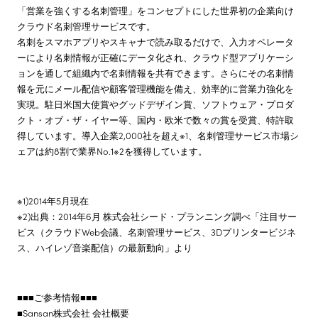
「営業を強くする名刺管理」をコンセプトにした世界初の企業向け
クラウド名刺管理サービスです。
名刺をスマホアプリやスキャナで読み取るだけで、入力オペレータ
ーにより名刺情報が正確にデータ化され、クラウド型アプリケーシ
ョンを通して組織内で名刺情報を共有できます。さらにその名刺情
報を元にメール配信や顧客管理機能を備え、効率的に営業力強化を
実現。駐日米国大使賞やグッドデザイン賞、ソフトウェア・プロダ
クト・オブ・ザ・イヤー等、国内・欧米で数々の賞を受賞、特許取
得しています。導入企業2,000社を超え※1、名刺管理サービス市場シ
ェアは約8割で業界No.1※2を獲得しています。
※1)2014年5月現在
※2)出典：2014年6月 株式会社シード・プランニング調べ「注目サー
ビス（クラウドWeb会議、名刺管理サービス、3Dプリンタービジネ
ス、ハイレゾ音楽配信）の最新動向」より
■■■ご参考情報■■■
■Sansan株式会社 会社概要