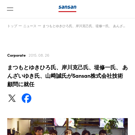
トップ
ニュース
まつもとゆきひろ氏、岸川克己氏、堤修一氏、 あんざいゆき氏、山﨑誠氏がSansan株式会社技術顧問に就任
Corporate
2015. 08. 26
まつもとゆきひろ氏、岸川克己氏、堤修一氏、 あ
ニュース
んざいゆき氏、山﨑誠氏がSansan株式会社技術
顧問に就任
サービス
テクノロジー
会社情報