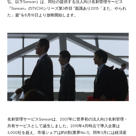
弘、以下Sansan）は、同社の提供する法人向け名刺管理サービス
『Sansan』のTVCMシリーズ第3作目 “面識あり2015「また、やられ
株主・投資家情報
た」篇”を8月16日より放映開始します。
サステナビリティ
採用情報
名刺管理サービスSansanは、2007年に世界初の法人向け名刺管理・
共有サービスとして誕生しました。2015年4月時点で導入企業は
3,000社を超え、市場シェアは約8割(業界No.1)。同年3月には経済産