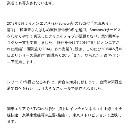
業省でも導入されています。
2013年8月よりオンエアされたSansan初のTVCM”「面識あり」
篇”は、松重豊さんはじめ演技派俳優3名を起用。Sansanのサービス
をわかりやすく表現したクリエイティブが話題となり、第51回ギャ
ラクシー賞を受賞しました。 好評を受けて2014年8月にオンエアさ
れた続編”「面識あり2014」その後 篇”に続き、このたび2015年8月16
日よりシリーズ最新作 “面識あり2015「また、やられた」篇”をオン
エア開始します。
シリーズ3作目となる本作は、舞台を海外に移します。台湾や関西空
港でロケを行い、より大きなスケールで制作されました。
関東エリアでのTVCMのほか、JRトレインチャンネル（山手線・中央
線快速・京浜東北線等JR主要7路線）、東京メトロビジョンで放映し
ます。