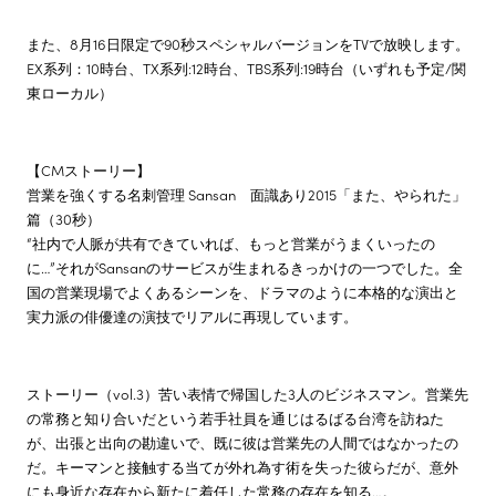
また、8月16日限定で90秒スペシャルバージョンをTVで放映します。
EX系列：10時台、TX系列:12時台、TBS系列:19時台（いずれも予定/関
東ローカル）
【CMストーリー】
営業を強くする名刺管理 Sansan 面識あり2015「また、やられた」
篇（30秒）
“社内で人脈が共有できていれば、もっと営業がうまくいったの
に…”それがSansanのサービスが生まれるきっかけの一つでした。全
国の営業現場でよくあるシーンを、ドラマのように本格的な演出と
実力派の俳優達の演技でリアルに再現しています。
ストーリー（vol.3）苦い表情で帰国した3人のビジネスマン。営業先
の常務と知り合いだという若手社員を通じはるばる台湾を訪ねた
が、出張と出向の勘違いで、既に彼は営業先の人間ではなかったの
だ。キーマンと接触する当てが外れ為す術を失った彼らだが、意外
にも身近な存在から新たに着任した常務の存在を知る…。