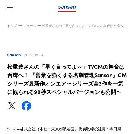
トップ
ニュース
松重豊さんの「早く言ってよ～」TVCMの舞台は台湾へ！ 『営業を強くする名刺管理Sansan』CMシリーズ最新作オンエア〜シリーズ全3作を一気に観られる90秒スペシャルバージョンも公開〜
Sansan
2015. 08. 14
松重豊さんの「早く言ってよ～」TVCMの舞台は
ニュース
台湾へ！ 『営業を強くする名刺管理Sansan』CM
シリーズ最新作オンエア〜シリーズ全3作を一気
に観られる90秒スペシャルバージョンも公開〜
サービス
テクノロジー
会社情報
Sansan株式会社（本社：東京都渋谷区、代表取締役社長：寺田親