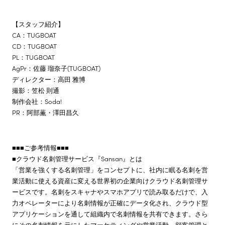
【スタッフ紹介】
CA：TUGBOAT
CD：TUGBOAT
PL：TUGBOAT
AgPr：佐藤 瑠奈子(TUGBOAT)
ディレクター：高田 雅博
撮影：笠松 則通
制作会社：Soda!
PR：阿部薫・澤田昌久
■■■ご参考情報■■■
■クラウド名刺管理サービス『Sansan』とは
「営業を強くする名刺管理」をコンセプトに、社内に眠る名刺を営
業活動に使える資産に変える世界初の企業向けクラウド名刺管理サ
ービスです。名刺をスキャナやスマホアプリで読み取るだけで、入
力オペレーターにより名刺情報が正確にデータ化され、クラウド型
アプリケーションを通して組織内で名刺情報を共有できます。さら
にその名刺情報を元にしたマーケティングや営業活動、顧客管理と