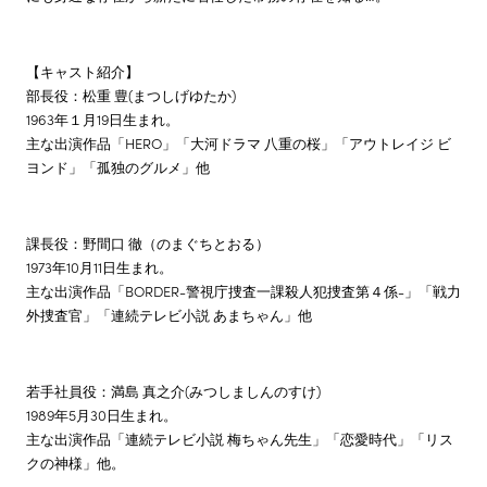
【キャスト紹介】
部長役：松重 豊(まつしげゆたか)
1963年１月19日生まれ。
主な出演作品「HERO」「大河ドラマ 八重の桜」「アウトレイジ ビ
ヨンド」「孤独のグルメ」他
課長役：野間口 徹（のまぐちとおる）
1973年10月11日生まれ。
主な出演作品「BORDER-警視庁捜査一課殺人犯捜査第４係-」「戦力
外捜査官」「連続テレビ小説 あまちゃん」他
若手社員役：満島 真之介(みつしましんのすけ)
1989年5月30日生まれ。
主な出演作品「連続テレビ小説 梅ちゃん先生」「恋愛時代」「リス
クの神様」他。