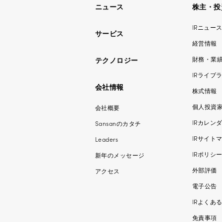
ニュース
株主・投
IRニュー
サービス
経営情報
財務・業
テクノロジー
IRライブ
会社情報
株式情報
個人投資
会社概要
IRカレン
Sansanのカタチ
IRサイト
Leaders
IRポリシ
新年のメッセージ
外部評価
アクセス
電子公告
IRよくあ
免責事項