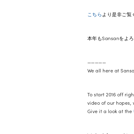
こちら
より是非ご覧
本年もSansanを
—————
We all here at Sans
To start 2016 off ri
video of our hopes, 
Give it a look at the