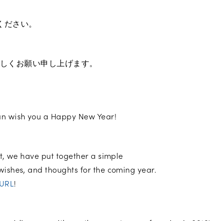
ください。
よろしくお願い申し上げます。
an wish you a Happy New Year!
ght, we have put together a simple
wishes, and thoughts for the coming year.
URL
!