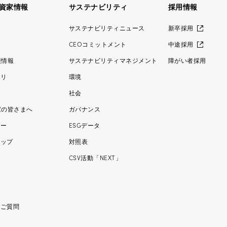
資家情報
サステナビリティ
採用情報
ス
サステナビリティニュース
新卒採用
CEOコミットメント
中途採用
績情報
サステナビリティマネジメント
障がい者採用
ラリ
環境
社会
家の皆さまへ
ガバナンス
ダー
ESGデータ
マップ
対照表
ー
CSV活動「NEXT」
るご質問