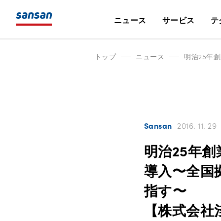
ニュース
サービス
テ
トップ
ニュース
Sansan
2016. 11. 29
明治25年創
導入〜全国
指す〜
【株式会社