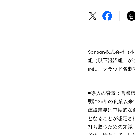
Sansan株式会社
組（以下淺沼組）が
的に、クラウド名刺管
■導入の背景：営業
明治25年の創業以来
建設業界は中期的な
となることが想定さ
打ち勝つための知識
その一環として、同