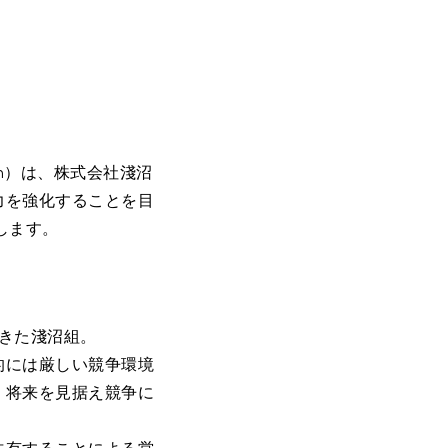
an）は、株式会社淺沼
力を強化することを目
します。
てきた淺沼組。
的には厳しい競争環境
、将来を見据え競争に
共有することによる営