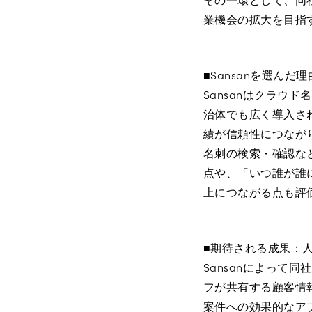
業機会の拡大を目指
■Sansanを選ん
Sansanはクラ
治体でも広く導入さ
績が信頼性につなが
名刺の検索・確認な
点や、「いつ誰が誰
上につながる点も評
■期待される成果：
Sansanによっ
フが共有する顧客情
案件への効果的なア