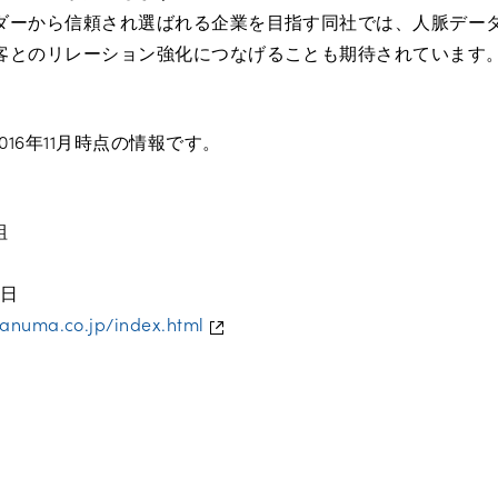
ダーから信頼され選ばれる企業を目指す同社では、人脈デー
客とのリレーション強化につなげることも期待されています
016年11月時点の情報です。
組
0日
anuma.co.jp/index.html