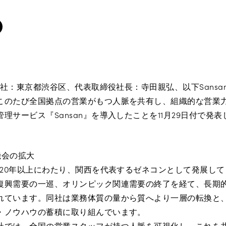
（本社：東京都渋谷区、代表取締役社長：寺田親弘、以下Sans
このたび全国拠点の営業がもつ人脈を共有し、組織的な営業
理サービス『Sansan』を導入したことを11月29日付で発表
機会の拡大
120年以上にわたり、関西を代表するゼネコンとして発展し
復興需要の一巡、オリンピック関連需要の終了を経て、長期
れています。同社は業務体質の量から質へより一層の転換と
・ノウハウの蓄積に取り組んでいます。
社では、全国の営業スタッフが持つ人脈を可視化し、これを