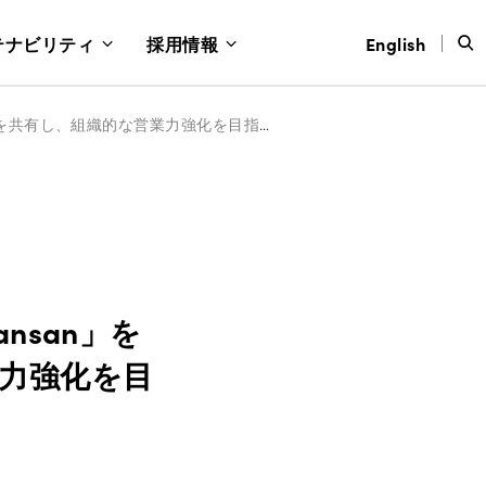
テナビリティ
採用情報
English
明治25年創業の淺沼組がクラウド名刺管理「Sansan」を導入〜全国拠点の人脈を共有し、組織的な営業力強化を目指す〜【株式会社淺沼組】
nsan」を
力強化を目