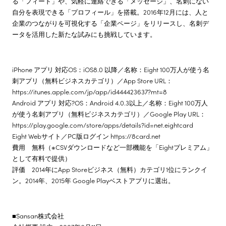
る「フィード」や、気軽に連絡できる「メッセージ」、名刺にない
自分を表現できる「プロフィール」を搭載。2016年12月には、人と
企業のつながりを可視化する「企業ページ」をリリースし、名刺デ
ータを活用した新たな試みにも挑戦しています。
iPhone アプリ 対応OS：iOS8.0 以降／名称：Eight 100万人が使う名
刺アプリ（無料ビジネスカテゴリ）／App Store URL：
https://itunes.apple.com/jp/app/id444423637?mt=8
Android アプリ 対応?OS：Android 4.0.3以上／名称：Eight 100万人
が使う名刺アプリ（無料ビジネスカテゴリ）／Google Play URL：
https://play.google.com/store/apps/details?id=net.eightcard
Eight Webサイト／PC版ログイン https://8card.net
費用 無料（※CSVダウンロードなど一部機能を「Eightプレミアム」
として有料で提供）
評価 2014年にApp Storeビジネス（無料）カテゴリ1位にランクイ
ン。2014年、2015年 Google Playベストアプリに選出。
■Sansan株式会社