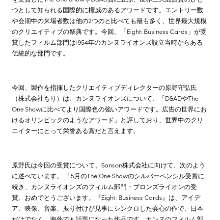
つとして知られる国際的に権威のあるアワードです。エントリー数
や会期中の来場者数は他の2つのと比べても最も多く、世界最大規模
のクリエイティブの祭典です。今回、「Eight: Business Cards」が受
賞したフィルム部門は1954年のカンヌライオンズ設立当時からある
伝統的な部門です。
今回、製作を指揮したクリエイティブディレクターの原野守弘氏
（株式会社もり）は、カンヌライオンズについて、「D&ADやThe
One Showに比べてより国際色の強いアワードです。広告の世界にお
けるオリンピックのようなアワード」と評しており、世界中のクリ
エイターにとって栄誉ある賞だと言えます。
原野氏は今回の受賞について、Sansan株式会社に向けて、次のよう
に述べています。 「5月のThe One Showのシルバーペンシル受賞に
続き、カンヌライオンズのフィルム部門・ブロンズライオンの受
賞、おめでとうございます。『Eight: Business Cards』は、アイデ
ア、映像、音楽、振り付けが見事にシンクロした会心の作で、日本
だけでなく、海外でも話題になった作品です。カンヌのフィルム部