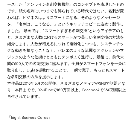
ースした「オンライン名刺交換機能」のコンセプトを表現したもの
です。紙の名刺にいつまでも縛られている時代ではない。名刺が変
われば、ビジネスはよりスマートになる。そのようなメッセージ
を、「名刺は、こうなる。」というキャッチコピーに込めて製作し
ました。 動画では、”スマートすぎる名刺交換”というアイデアのも
と、さまざまな人数におけるスマートかつ美しい名刺交換の方法を
紹介します。人数が増えるにつれて複雑化しつつも、システマチッ
クな動きを損なうことなく、バレエのような流麗なアクションやマ
ジックのような仕掛けとともにテンポよく進行し、最後に、前代未
聞の100人での名刺交換に臨みます。全員がスマートフォンを一斉に
取り出し、Eightを起動することで、一瞬で完了。もっともスマート
な名刺交換の方法を提示します。
本作品は2016年5月の公開後、さまざまなメディアやSNSで話題とな
り、本日までで、YouTubeで160万回以上、Facebookで380万回以上
再生されています。
「Eight: Business Cards」