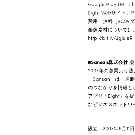
Google Play URL：ht
Eight Webサイト／PC
費用 無料（※CSV
画像素材については
http://bit.ly/2gisIeR
■Sansan株式会社 
2007年の創業より
「Sansan」は
のつながりを情報と
アプリ「Eight」
なビジネスネットワ
設立：2007年6月11日