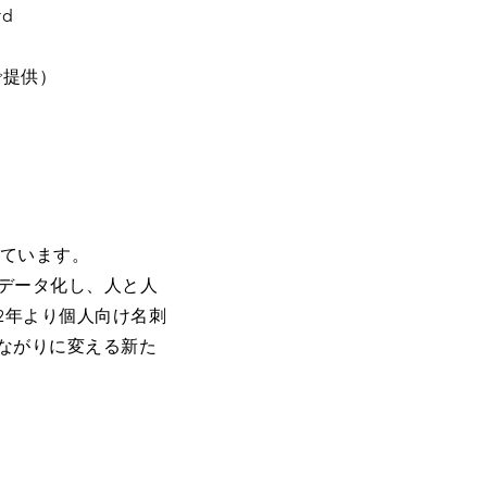
rd
で提供）
しています。
をデータ化し、人と人
2年より個人向け名刺
つながりに変える新た