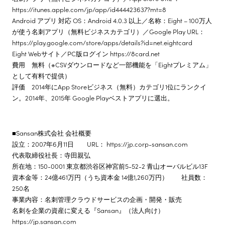
https://itunes.apple.com/jp/app/id444423637?mt=8
Android アプリ 対応 OS：Android 4.0.3 以上／名称：Eight – 100万人
が使う名刺アプリ（無料ビジネスカテゴリ）／Google Play URL：
https://play.google.com/store/apps/details?id=net.eightcard
Eight Webサイト／PC版ログイン https://8card.net
費用 無料（※CSVダウンロードなど一部機能を「Eightプレミアム」
として有料で提供）
評価 2014年にApp Storeビジネス（無料）カテゴリ1位にランクイ
ン。2014年、2015年 Google Playベストアプリに選出。
■Sansan株式会社 会社概要
設立：2007年6月11日 URL： https://jp.corp-sansan.com
代表取締役社長：寺田親弘
所在地：150-0001 東京都渋谷区神宮前5-52-2 青山オーバルビル13F
資本金等：24億461万円（うち資本金 14億1,260万円） 社員数：
250名
事業内容：名刺管理クラウドサービスの企画・開発・販売
名刺を企業の資産に変える『Sansan』（法人向け）
https://jp.sansan.com