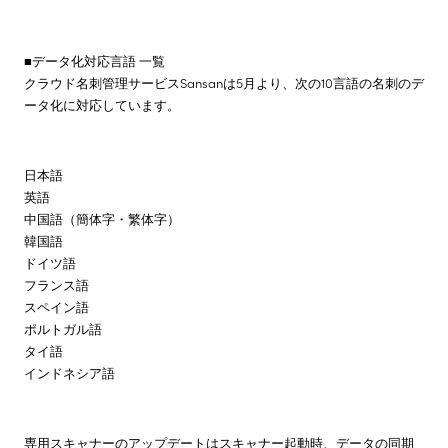
■データ化対応言語 一覧
クラウド名刺管理サービスSansanは5月より、次の10言語の名刺のデ
ータ化に対応しています。
日本語
英語
中国語（簡体字・繁体字）
韓国語
ドイツ語
フランス語
スペイン語
ポルトガル語
タイ語
インドネシア語
専用スキャナーのアップデートはスキャナー起動時、データの同期