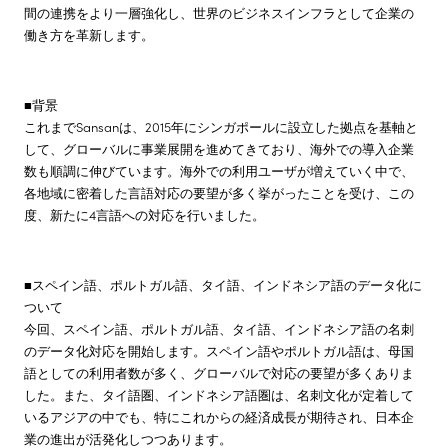
間の連携をより一層強化し、世界のビジネスインフラとして企業の
働き方を革新します。
■背景
これまでSansanは、2015年にシンガポールに設立した拠点を基軸と
して、グローバルに事業展開を進めてきており、海外での導入企業
数も順調に伸びています。海外での利用ユーザが増えていく中で、
各地域に密着した言語対応の要望が多く挙がったことを受け、この
度、新たに4言語への対応を行いました。
■スペイン語、ポルトガル語、タイ語、インドネシア語のデータ化に
ついて
今回、スペイン語、ポルトガル語、タイ語、インドネシア語の名刺
のデータ化対応を開始します。スペイン語やポルトガル語は、母国
語としての利用者数が多く、グローバルで対応の要望が多くありま
した。また、タイ語圏、インドネシア語圏は、名刺文化が定着して
いるアジアの中でも、特にこれからの経済成長が期待され、日本企
業の進出が活発化しつつあります。