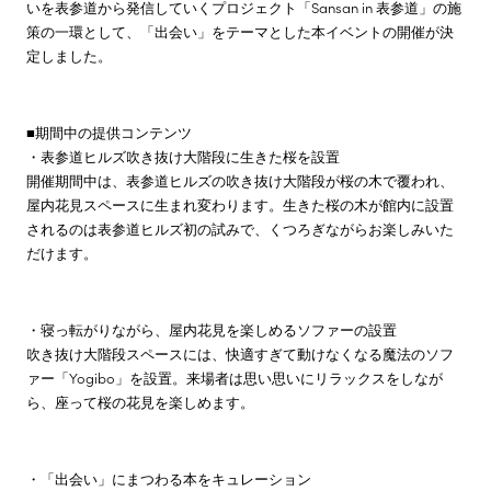
いを表参道から発信していくプロジェクト「Sansan in 表参道」の施
策の一環として、「出会い」をテーマとした本イベントの開催が決
定しました。
■期間中の提供コンテンツ
・表参道ヒルズ吹き抜け大階段に生きた桜を設置
開催期間中は、表参道ヒルズの吹き抜け大階段が桜の木で覆われ、
屋内花見スペースに生まれ変わります。生きた桜の木が館内に設置
されるのは表参道ヒルズ初の試みで、くつろぎながらお楽しみいた
だけます。
・寝っ転がりながら、屋内花見を楽しめるソファーの設置
吹き抜け大階段スペースには、快適すぎて動けなくなる魔法のソフ
ァー「Yogibo」を設置。来場者は思い思いにリラックスをしなが
ら、座って桜の花見を楽しめます。
・「出会い」にまつわる本をキュレーション