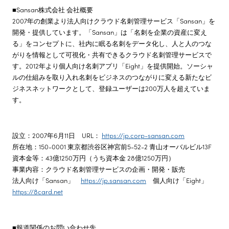
■Sansan株式会社 会社概要
2007年の創業より法人向けクラウド名刺管理サービス「Sansan」を
開発・提供しています。「Sansan」は「名刺を企業の資産に変え
る」をコンセプトに、社内に眠る名刺をデータ化し、人と人のつな
がりを情報として可視化・共有できるクラウド名刺管理サービスで
す。2012年より個人向け名刺アプリ「Eight」を提供開始。ソーシャ
ルの仕組みを取り入れ名刺をビジネスのつながりに変える新たなビ
ジネスネットワークとして、登録ユーザーは200万人を超えていま
す。
設立：2007年6月11日 URL：
https://jp.corp-sansan.com
所在地：150-0001 東京都渋谷区神宮前5-52-2 青山オーバルビル13F
資本金等：43億1250万円（うち資本金 28億1250万円）
事業内容：クラウド名刺管理サービスの企画・開発・販売
法人向け「Sansan」
https://jp.sansan.com
個人向け「Eight」
https://8card.net
■報道関係のお問い合わせ先