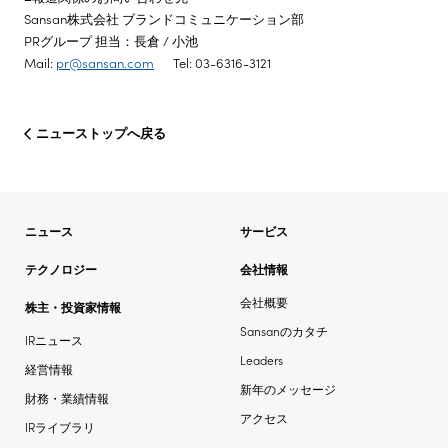
Sansan株式会社 ブランドコミュニケーション部
PRグループ 担当：長倉 / 小池
Mail:
pr@sansan.com
Tel: 03-6316-3121
ニューストップへ戻る
ニュース
サービス
テクノロジー
会社情報
会社概要
株主・投資家情報
Sansanのカタチ
IRニュース
Leaders
経営情報
新年のメッセージ
財務・業績情報
アクセス
IRライブラリ