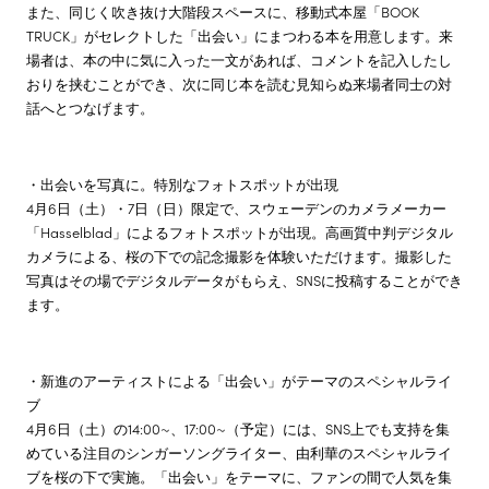
また、同じく吹き抜け大階段スペースに、移動式本屋「BOOK
TRUCK」がセレクトした「出会い」にまつわる本を用意します。来
場者は、本の中に気に入った一文があれば、コメントを記入したし
おりを挟むことができ、次に同じ本を読む見知らぬ来場者同士の対
話へとつなげます。
・出会いを写真に。特別なフォトスポットが出現
4月6日（土）・7日（日）限定で、スウェーデンのカメラメーカー
「Hasselblad」によるフォトスポットが出現。高画質中判デジタル
カメラによる、桜の下での記念撮影を体験いただけます。撮影した
写真はその場でデジタルデータがもらえ、SNSに投稿することができ
ます。
・新進のアーティストによる「出会い」がテーマのスペシャルライ
ブ
4月6日（土）の14:00~、17:00~（予定）には、SNS上でも支持を集
めている注目のシンガーソングライター、由利華のスペシャルライ
ブを桜の下で実施。「出会い」をテーマに、ファンの間で人気を集