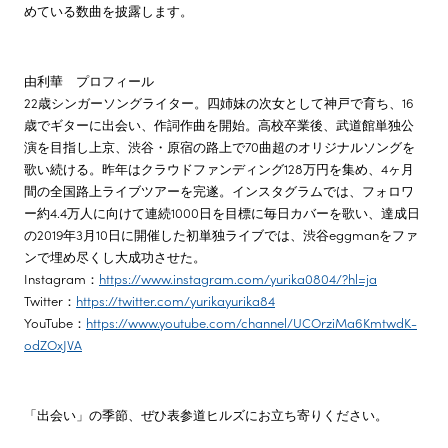
めている数曲を披露します。
由利華 プロフィール
22歳シンガーソングライター。四姉妹の次女として神戸で育ち、16
歳でギターに出会い、作詞作曲を開始。高校卒業後、武道館単独公
演を目指し上京、渋谷・原宿の路上で70曲超のオリジナルソングを
歌い続ける。昨年はクラウドファンディング128万円を集め、4ヶ月
間の全国路上ライブツアーを完遂。インスタグラムでは、フォロワ
ー約4.4万人に向けて連続1000日を目標に毎日カバーを歌い、達成日
の2019年3月10日に開催した初単独ライブでは、渋谷eggmanをファ
ンで埋め尽くし大成功させた。
Instagram：
https://www.instagram.com/yurika0804/?hl=ja
Twitter：
https://twitter.com/yurikayurika84
YouTube：
https://www.youtube.com/channel/UCOrziMa6KmtwdK-
odZOxJVA
「出会い」の季節、ぜひ表参道ヒルズにお立ち寄りください。