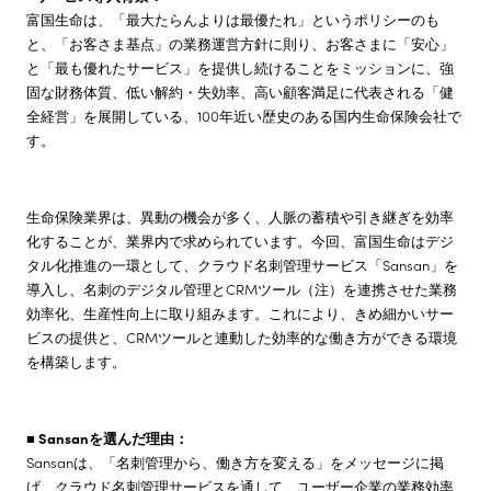
富国生命は、「最大たらんよりは最優たれ」というポリシーのも
と、「お客さま基点」の業務運営方針に則り、お客さまに「安心」
と「最も優れたサービス」を提供し続けることをミッションに、強
固な財務体質、低い解約・失効率、高い顧客満足に代表される「健
全経営」を展開している、100年近い歴史のある国内生命保険会社で
す。
生命保険業界は、異動の機会が多く、人脈の蓄積や引き継ぎを効率
化することが、業界内で求められています。今回、富国生命はデジ
タル化推進の一環として、クラウド名刺管理サービス「Sansan」を
導入し、名刺のデジタル管理とCRMツール（注）を連携させた業務
効率化、生産性向上に取り組みます。これにより、きめ細かいサー
ビスの提供と、CRMツールと連動した効率的な働き方ができる環境
を構築します。
■ Sansanを選んだ理由：
Sansanは、「名刺管理から、働き方を変える」をメッセージに掲
げ、クラウド名刺管理サービスを通して、ユーザー企業の業務効率