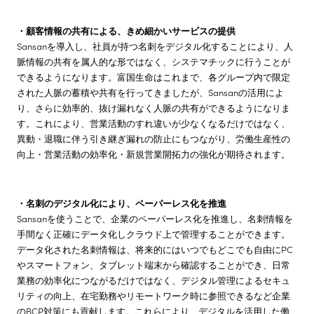
・顧客情報の共有による、きめ細かいサービスの提供
Sansanを導入し、社員が持つ名刺をデジタル化することにより、人
脈情報の共有を属人的な形ではなく、システマチックに行うことが
できるようになります。富国生命はこれまで、各グループ内で限定
された人脈の蓄積や共有を行ってきましたが、Sansanの活用によ
り、さらに効率的、抜け漏れなく人脈の共有ができるようになりま
す。これにより、営業活動のすれ違いが少なくなるだけではなく、
異動・退職に伴う引き継ぎ漏れの防止にもつながり、労働生産性の
向上・営業活動の効率化・新規営業開拓力の強化が期待されます。
・名刺のデジタル化により、ペーパーレス化を推進
Sansanを使うことで、企業のペーパーレス化を推進し、名刺情報を
手間なく正確にデータ化しクラウド上で管理することができます。
データ化された名刺情報は、将来的にはいつでもどこでも自由にPC
やスマートフォン、タブレット端末から確認することができ、日常
業務の効率化につながるだけではなく、デジタル管理によるセキュ
リティの向上、在宅勤務やリモートワーク時に参照できるなど企業
のBCP対策にも貢献します。これらにより、デジタルを活用した働