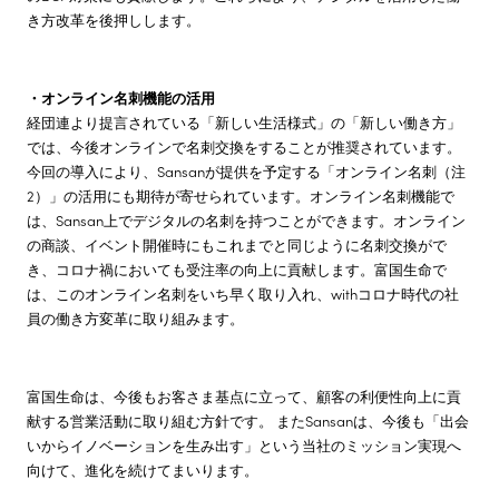
き方改革を後押しします。
・オンライン名刺機能の活用
経団連より提言されている「新しい生活様式」の「新しい働き方」
では、今後オンラインで名刺交換をすることが推奨されています。
今回の導入により、Sansanが提供を予定する「オンライン名刺（注
2）」の活用にも期待が寄せられています。オンライン名刺機能で
は、Sansan上でデジタルの名刺を持つことができます。オンライン
の商談、イベント開催時にもこれまでと同じように名刺交換がで
き、コロナ禍においても受注率の向上に貢献します。富国生命で
は、このオンライン名刺をいち早く取り入れ、withコロナ時代の社
員の働き方変革に取り組みます。
富国生命は、今後もお客さま基点に立って、顧客の利便性向上に貢
献する営業活動に取り組む方針です。 またSansanは、今後も「出会
いからイノベーションを生み出す」という当社のミッション実現へ
向けて、進化を続けてまいります。