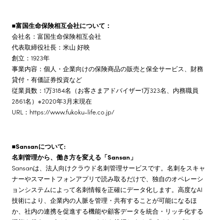
■富国生命保険相互会社について：
会社名：富国生命保険相互会社
代表取締役社長：米山 好映
創立：1923年
事業内容：個人・企業向けの保険商品の販売と保全サービス、財務
貸付・有価証券投資など
従業員数：1万3184名（お客さまアドバイザー1万323名、内務職員
2861名）※2020年3月末現在
URL：https://www.fukoku-life.co.jp/
■Sansanについて:
名刺管理から、働き方を変える「Sansan」
Sansanは、法人向けクラウド名刺管理サービスです。名刺をスキャ
ナーやスマートフォンアプリで読み取るだけで、独自のオペレーシ
ョンシステムによって名刺情報を正確にデータ化します。高度なAI
技術により、企業内の人脈を管理・共有することが可能になるほ
か、社内の連携を促進する機能や顧客データを統合・リッチ化する