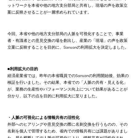
ットワークを本省や他の地方支分部局と共有し、現場の声を政策立
案に反映させることが一層求められています。
今回、本省や他の地方支分部局の人脈を可視化することで、事業
者・有識者との意見交換の場を創出し、産業の「現場」の声を政策
立案に反映することを目的に、Sansanの利用拡大を決定しました。
■利用拡大の目的
経済産業省では、昨年の本省職員でのSansanの利用開始後、効果の
検証を行いました。その結果、本省での「人脈の共有・見える化」
が、業務の生産性やパフォーマンス向上について効果があることが
分かり、以下の点を目的に利用拡大に至りました。
・人脈の可視化による情報共有の活性化
外部へのヒアリングや意見交換の際に名刺交換を行うものの、その
名刺を個人で管理するため、省内での情報共有には課題がありまし
た。局を横断しての人脈の可視化により、情報共有が活性化され、