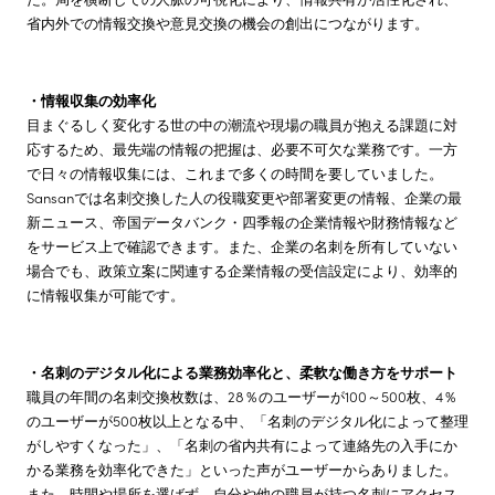
省内外での情報交換や意見交換の機会の創出につながります。
・情報収集の効率化
目まぐるしく変化する世の中の潮流や現場の職員が抱える課題に対
応するため、最先端の情報の把握は、必要不可欠な業務です。一方
で日々の情報収集には、これまで多くの時間を要していました。
Sansanでは名刺交換した人の役職変更や部署変更の情報、企業の最
新ニュース、帝国データバンク・四季報の企業情報や財務情報など
をサービス上で確認できます。また、企業の名刺を所有していない
場合でも、政策立案に関連する企業情報の受信設定により、効率的
に情報収集が可能です。
・名刺のデジタル化による業務効率化と、柔軟な働き方をサポート
職員の年間の名刺交換枚数は、28％のユーザーが100～500枚、4％
のユーザーが500枚以上となる中、「名刺のデジタル化によって整理
がしやすくなった」、「名刺の省内共有によって連絡先の入手にか
かる業務を効率化できた」といった声がユーザーからありました。
また、時間や場所を選ばず、自分や他の職員が持つ名刺にアクセス