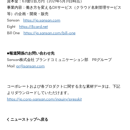
資本金：63億12百万円（2021年5月31日時点）
事業内容：働き方を変えるDXサービス（クラウド名刺管理サービス
等）の企画・開発・販売
Sansan
https://jp.sansan.com
Eight
https://8card.net
Bill One
https://jp.sansan.com/bill-one
■報道関係のお問い合わせ先
Sansan株式会社 ブランドコミュニケーション部 PRグループ
Mail:
pr@sansan.com
コーポレートおよび各プロダクトに関する主な素材データは、下記
よりダウンロードしていただけます。
https://jp.corp-sansan.com/inquiry/presskit
ニューストップへ戻る