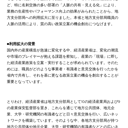
ど、特に名刺交換の多い部署の「人脈の共有・見える化」により、
業務の生産性やパフォーマンス向上の効果がみられたことから、地
方支分部局への利用拡大に至りました。本省と地方支分部局職員の
人脈の活用により、質の高い政策立案の機会創出につなげます。
■利用拡大の背景
国内外の産業構造が急速に変化する中、経済産業省は、変化の潮流
や市場のプレイヤーが抱える課題を察知し、産業の「現場」に即し
た経済産業政策を立案・実行することが求められています。そのた
めには、職員がどのような事業者・有識者と意見交換を行ったかを
省内で共有し、それを基に更なる政策立案の機会を創出することが
重要となっています。
とりわけ、経済産業省は地方支分部局として10の経済産業局および9
の産業保安監督部を置き、これらを通じて地方公共団体、地元企
業、大学・研究機関の有識者などと日々意見交換を行い、広いネッ
トワークを構築しています。そのような中、各地方支分部局が持つ
地方公共団体や地元企業、大学・研究機関の有識者などとの広いネ