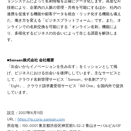
ョンシステムによって名刺情報を正確にデータ化します。高度なAI
技術により、企業内の人脈の管理・共有を可能にするほか、社内の
連携を促進する機能や顧客データを統合・リッチ化する機能も備え
た、働き方を変える「ビジネスプラットフォーム」です。また、オ
ンラインでの名刺交換を可能にする「オンライン名刺」機能によ
り、多様化するビジネスの出会いによって生じる課題を解決しま
す。
■Sansan株式会社 会社概要
「出会いからイノベーションを生み出す」をミッションとして掲
げ、ビジネスにおける出会いを後押ししています。主なサービスと
して、クラウド名刺管理サービス「Sansan」や名刺アプリ
「Eight」、クラウド請求書受領サービス「Bill One」を国内外で提供
しています。
設立：2007年6月11日
URL：
https://jp.corp-sansan.com
所在地：150-0001 東京都渋谷区神宮前5-52-2 青山オーバルビル13F