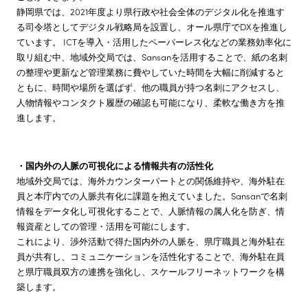
静岡県では、2021年度より県行政や社会全体のデジタル化を推進す
る司令塔としてデジタル戦略局を設置し、オール県庁でDXを推進し
ています。 ICTを導入・活用したペーパーレス化などの業務効率化に
取リ組む中、地域外交局では、Sansanを活用することで、紙の名刺
の整理や更新など管理業務に費やしていた時間を大幅に削減すると
ともに、時間や場所を選ばず、他の職員が持つ名刺にアクセスし、
人物情報やコンタクト履歴の確認も可能になり、柔軟な働き方を推
進します。
・国内外の人脈の可視化による情報共有の活性化
地域外交局では、海外カウンターパートとの関係維持や、海外駐在
員と本庁内での人脈共有化に課題を抱えていました。Sansanで名刺
情報をデータ化し可視化することで、人脈情報の属人化を防ぎ、情
報資産としての管理・活用を可能にします。
これにより、渉外活動で得た国内外の人脈を、県庁職員と海外駐在
員が共有し、コミュニケーションを活性化することで、海外駐在員
と県庁職員双方の連携を強化し、スケールフリーネットワークを構
築します。