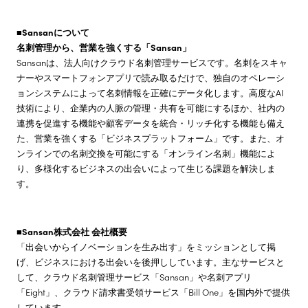
■Sansanについて
名刺管理から、営業を強くする「Sansan」
Sansanは、法人向けクラウド名刺管理サービスです。名刺をスキャ
ナーやスマートフォンアプリで読み取るだけで、独自のオペレーシ
ョンシステムによって名刺情報を正確にデータ化します。高度なAI
技術により、企業内の人脈の管理・共有を可能にするほか、社内の
連携を促進する機能や顧客データを統合・リッチ化する機能も備え
た、営業を強くする「ビジネスプラットフォーム」です。また、オ
ンラインでの名刺交換を可能にする「オンライン名刺」機能によ
り、多様化するビジネスの出会いによって生じる課題を解決しま
す。
■Sansan株式会社 会社概要
「出会いからイノベーションを生み出す」をミッションとして掲
げ、ビジネスにおける出会いを後押ししています。主なサービスと
して、クラウド名刺管理サービス「Sansan」や名刺アプリ
「Eight」、クラウド請求書受領サービス「Bill One」を国内外で提供
しています。