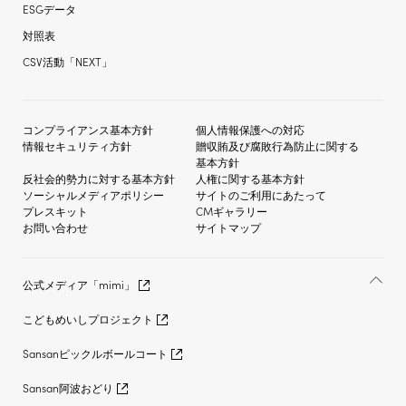
ESGデータ
対照表
CSV活動「NEXT」
コンプライアンス基本方針
個人情報保護への対応
情報セキュリティ方針
贈収賄及び
腐敗行為防止に関する
基本方針
反社会的勢力に対する
基本方針
人権に関する基本方針
ソーシャルメディア
ポリシー
サイトのご利用にあたって
プレスキット
CMギャラリー
お問い合わせ
サイトマップ
公式メディア「mimi」
こどもめいしプロジェクト
Sansanピックルボールコート
Sansan阿波おどり