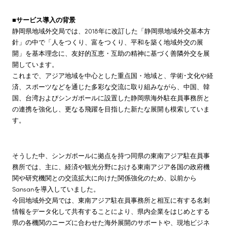
■サービス導入の背景
静岡県地域外交局では、2018年に改訂した「静岡県地域外交基本方
針」の中で「人をつくり、富をつくり、平和を築く地域外交の展
開」を基本理念に、友好的互恵・互助の精神に基づく善隣外交を展
開しています。
これまで、アジア地域を中心とした重点国・地域と、学術･文化や経
済、スポーツなどを通じた多彩な交流に取り組みながら、中国、韓
国、台湾およびシンガポールに設置した静岡県海外駐在員事務所と
の連携を強化し、更なる飛躍を目指した新たな展開も模索していま
す。
そうした中、シンガポールに拠点を持つ同県の東南アジア駐在員事
務所では、主に、経済や観光分野における東南アジア各国の政府機
関や研究機関との交流拡大に向けた関係強化のため、以前から
Sansanを導入していました。
今回地域外交局では、東南アジア駐在員事務所と相互に有する名刺
情報をデータ化して共有することにより、県内企業をはじめとする
県の各機関のニーズに合わせた海外展開のサポートや、現地ビジネ