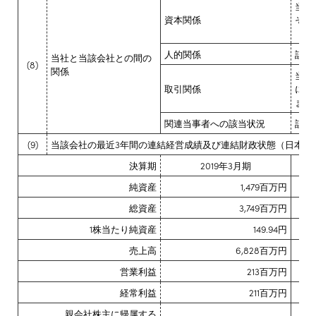
当社
資本関係
その
（20
人的関係
該当
当社と当該会社との間の
(8)
関係
当該
取引関係
によ
ます
関連当事者への該当状況
該当
(9)
当該会社の最近3年間の連結経営成績及び連結財政状態（日本基
決算期
2019年3月期
純資産
1,479百万円
総資産
3,749百万円
1株当たり純資産
149.94円
売上高
6,828百万円
営業利益
213百万円
経常利益
211百万円
親会社株主に帰属する