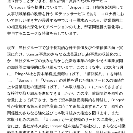
送り合うことができる、相互評価・賞賛のためのサービス
「Unipos」等を提供しています。「Unipos」は、IT技術を活用して
人事領域業務の改善を行うHRテックサービスであり、コロナ禍にお
いて新しい働き方が浸透する中でより一層求められる、従業員同士
の相互理解の深化やモチベーションの向上、部署間連携の強化等に
寄与するユニークな特徴を有しています。
現在、当社グループでは中長期的な株主価値及び企業価値の向上実
現に向け、Sansan事業のさらなる成長及びEight事業の収益化のほ
か、当社グループの強みを活かした新規事業の創出やその事業展開
の加速等に積極的に取り組んでいます。このような中、2020年12月
に、Fringe81社と資本業務提携契約（以下、「前回契約」）を締結
し、「Sansan」と「Unipos」の連携を通じた相互サービスの価値向
上や営業活動の連携等（以下、「本取り組み」）についてさまざま
な検討や取り組みを進めてきましたが、この度、前回契約を両社の
合意によって終了させ、改めて資本業務提携契約を締結し、Fringe81
社が実施する第三者割当増資に応じて追加出資することで、両社の
関係性のさらなる強化並びに本取り組みの推進を図ります。また、
本取り組みの結果、「Unipos」が一定規模のサービスに成長した場
合には、当社が将来的にFringe81社を連結子会社化し、さらなる相乗
効果を追求することを視野に入れています。なお、当社がFringe81社