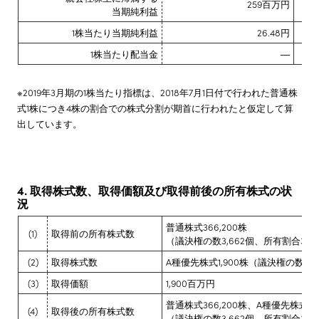
259百万円
当期純利益
1株当たり当期純利益
26.48円
1株当たり配当金
―
※2019年3月期の1株当たり指標は、2018年7月1日付で行われた普通株
式1株につき4株の割合での株式分割が期首に行われたと仮定して算
出しています。
4. 取得株式数、取得価額及び取得前後の所有株式の状
況
普通株式366,200株
(1)
取得前の所有株式数
（議決権の数3,662個、所有割合3.0
(2)
取得株式数
A種優先株式1,900株（議決権の数0
(3)
取得価額
1,900百万円
普通株式366,200株、A種優先株式1,9
(4)
取得後の所有株式数
（議決権の数3,662個、所有割合3.07