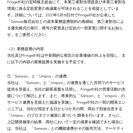
Fringe81社の定時株主総会にて、本第三者割当増資及び本第三者割当
増資に係る定款変更の各議案が可決されることを前提としていま
す。詳細については、2021年5月19日付でFringe81社が公表した
「Sansan株式会社との資本業務提携契約の再締結、第三者割当によ
る優先株式の発行、商号の変更及び定款の一部変更に関するお知ら
せ」をご参照ください。
（2）業務提携の内容
当社及びFringe81社は中長期的な相互の企業価値の向上を目指し、主
に以下の内容の業務提携を実施する予定です。
①「Sansan」と「Unipos」の連携
当社は、「Sansan」と「Unipos」の連携を通じた共同でのサービス
提供を見据え、当社の顧客基盤を活用し、Fringe81社の営業活動の支
援について検討します。また、将来的な「Sansan」と「Unipos」の
サービス連携を見据えた協議を実施し、Fringe81社の一部の開発エン
ジニアは、当社が指定する日から12か月の間、両社で別途合意する
「Unipos」のプロダクト施策に基づいた開発を行います。さらに、
上記開発施策の結果、両社において一定の成果を確認できた場合に
は、当社は、「Sansan」との機能連携やその販売方法、マーケティ