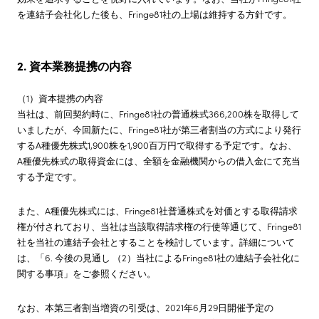
を連結子会社化した後も、Fringe81社の上場は維持する方針です。
2. 資本業務提携の内容
（1）資本提携の内容
当社は、前回契約時に、Fringe81社の普通株式366,200株を取得して
いましたが、今回新たに、Fringe81社が第三者割当の方式により発行
するA種優先株式1,900株を1,900百万円で取得する予定です。なお、
A種優先株式の取得資金には、全額を金融機関からの借入金にて充当
する予定です。
また、A種優先株式には、Fringe81社普通株式を対価とする取得請求
権が付されており、当社は当該取得請求権の行使等通じて、Fringe81
社を当社の連結子会社とすることを検討しています。詳細について
は、「6. 今後の見通し （2）当社によるFringe81社の連結子会社化に
関する事項」をご参照ください。
なお、本第三者割当増資の引受は、2021年6月29日開催予定の