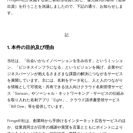
出資）を行うことを決議しましたので、下記の通り、お知らせしま
株主・投資家情報
す。
サステナビリティ
記
1. 本件の目的及び理由
採用情報
当社は、「出会いからイノベーションを生み出す」というミッショ
ン、「ビジネスインフラになる」というビジョンを掲げ、企業やビ
ジネスパーソンが抱えるさまざまな課題の解決につながるサービス
を展開しています。主には、名刺をデータ化し、人と人のつながり
を情報として可視化・共有できる法人向けクラウド名刺管理サービ
ス「Sansan」やソーシャル・ネットワーキング・サービスの仕組み
を取り入れた名刺アプリ「Eight」、クラウド請求書受領サービス
「Bill One」等を提供しています。
Fringe81社は、創業時から手掛けるインターネット広告サービスのほ
か、従業員同士が日常の感謝や賞賛を言葉とともにポイントにより