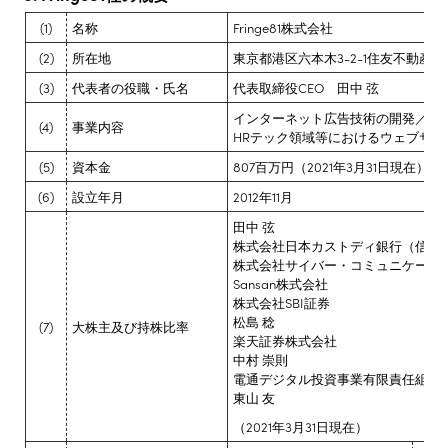
(1)
名称
Fringe81株式会社
(2)
所在地
東京都港区六本木3-2-1住友不動産
(3)
代表者の役職・氏名
代表取締役CEO 田中 弦
インターネット広告技術の開発／コ
(4)
事業内容
HRテック領域等におけるウェブサー
(5)
資本金
807百万円（2021年3月31日現在）
(6)
設立年月
2012年11月
田中 弦
株式会社日本カストディ銀行（信託
株式会社サイバー・コミュニケーシ
Sansan株式会社
株式会社SBI証券
松島 稔
(7)
大株主及び持株比率
楽天証券株式会社
中村 崇則
電通デジタル投資事業有限責任組合
東山 友
（2021年3月31日現在）