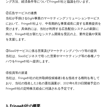
ング方法、経済条件等についてFringe81社と協議を行います。
②広告サービスの連携
当社が手掛けるEight事業のマーケティングソリューションサービス
において、Fringe81社より、中長期的な事業成長に資する業務提供を
受けます。具体的には、当社が利用する広告配信システムの刷新に
向け、Fringe81社が新たなシステム開発を受託の上、要件定義や実装
を支援します。
③SaaSサービスに係る営業及びマーケティングノウハウ等の提供
当社は、SaaSビジネスで培った営業やマーケティング等の各種ノウ
ハウをFringe81社へ提供します。
④役員等の派遣
当社は、Fringe81社の社外取締役候補者2名を指名する権利を有して
おり、当社の指名した2名の選任議案が、2021年6月29日開催予定の
Fringe81社の定時株主総会に付議される予定です。
3. Fringe81社の概要