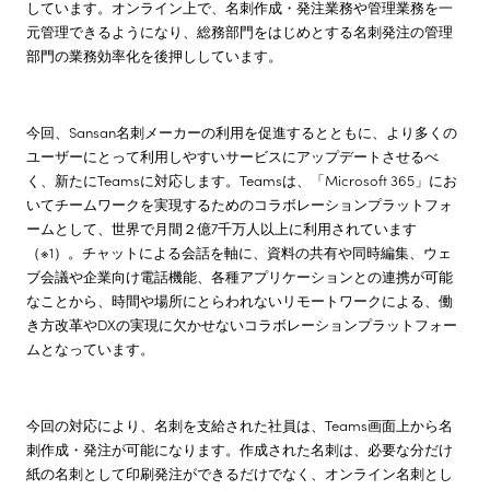
しています。オンライン上で、名刺作成・発注業務や管理業務を一
元管理できるようになり、総務部門をはじめとする名刺発注の管理
部門の業務効率化を後押ししています。
今回、Sansan名刺メーカーの利用を促進するとともに、より多くの
ユーザーにとって利用しやすいサービスにアップデートさせるべ
く、新たにTeamsに対応します。Teamsは、「Microsoft 365」にお
いてチームワークを実現するためのコラボレーションプラットフォ
ームとして、世界で月間２億7千万人以上に利用されています
（※1）。チャットによる会話を軸に、資料の共有や同時編集、ウェ
ブ会議や企業向け電話機能、各種アプリケーションとの連携が可能
なことから、時間や場所にとらわれないリモートワークによる、働
き方改革やDXの実現に欠かせないコラボレーションプラットフォー
ムとなっています。
今回の対応により、名刺を支給された社員は、Teams画面上から名
刺作成・発注が可能になります。作成された名刺は、必要な分だけ
紙の名刺として印刷発注ができるだけでなく、オンライン名刺とし