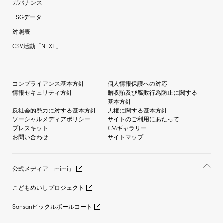
ガバナンス
ESGデータ
対照表
CSV活動「NEXT」
コンプライアンス基本方針
個人情報保護への対応
情報セキュリティ方針
贈収賄及び
腐敗行為防止に関する
基本方針
反社会的勢力に対する
基本方針
人権に関する基本方針
ソーシャルメディア
ポリシー
サイトのご利用にあたって
プレスキット
CMギャラリー
お問い合わせ
サイトマップ
公式メディア「mimi」
こどもめいしプロジェクト
Sansanピックルボールコート