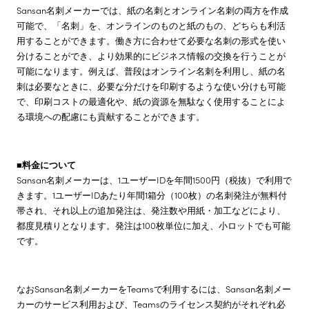
Sansan名刺メーカーでは、紙の名刺とオンライン名刺の両方を作成
可能で、「名刺」を、オンラインのものと紙のもの、どちらも利活
用することができます。働き方に合わせて必要な名刺の形式を使い
分けることができ、より効果的にビジネス情報の交換を行うことが
可能になります。例えば、普段はオンライン名刺を利用し、紙の名
刺は必要なときに、必要な分だけを印刷するような使い分けも可能
で、印刷コストの最適化や、紙の資源を無駄なく使用することによ
る環境への配慮にも貢献することができます。
■料金について
Sansan名刺メーカーは、1ユーザーIDを年間1500円（税抜）で利用で
きます。1ユーザーIDあたり年間1箱分（100枚）の名刺発注が無料付
帯され、それ以上の追加発注は、発注数や用紙・加工などにより、
都度見積りとなります。発注は100枚単位に加え、小ロットでも可能
です。
なおSansan名刺メーカーをTeamsで利用するには、Sansan名刺メー
カーのサービス利用および、Teamsのライセンス契約がそれぞれ必