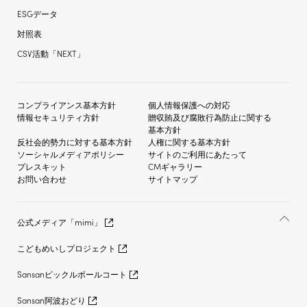
ESGデータ
対照表
CSV活動「NEXT」
コンプライアンス基本方針
個人情報保護への対応
情報セキュリティ方針
贈収賄及び
腐敗行為防止に関する
基本方針
反社会的勢力に対する
基本方針
人権に関する基本方針
ソーシャルメディア
ポリシー
サイトのご利用にあたって
プレスキット
CMギャラリー
お問い合わせ
サイトマップ
公式メディア「mimi」
こどもめいしプロジェクト
Sansanピックルボールコート
Sansan阿波おどり