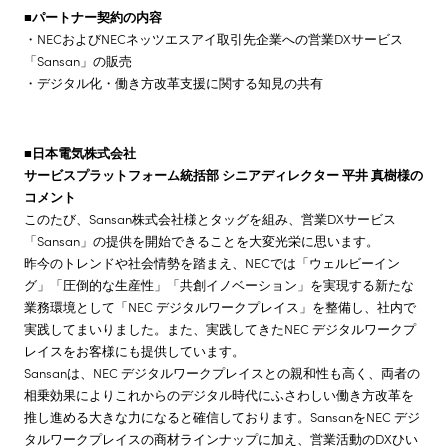
■パートナー契約の内容
・NECおよびNECネッツエスアイ取引先企業への営業DXサービス
「Sansan」の販売
・デジタル化・働き方改革支援に関する知見の共有
■日本電気株式会社
サービスプラットフォーム統括部 シニアディレクター 平井 真樹様の
コメント
このたび、Sansan株式会社様とタッグを組み、営業DXサービス
「Sansan」の提供を開始できることを大変光栄に思います。
昨今のトレンドや社会情勢を踏まえ、NECでは「ウェルビーイン
グ」「圧倒的な生産性」「共創イノベーション」を実現する新たな
業務環境として「NEC デジタルワークプレイス」を整備し、社内で
実践してまいりました。また、実践してきたNEC デジタルワークプ
レイスをお客様にも提供しています。
Sansanは、NEC デジタルワークプレイスとの親和性も高く、両者の
相乗効果によりこれからのデジタル時代にふさわしい働き方改革を
推し進める大きな力になると確信しております。SansanをNEC デジ
タルワークプレイスの商材ラインナップに加え、営業活動のDXひい