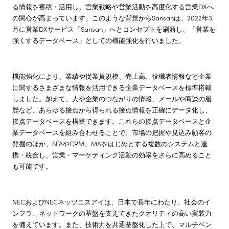
る情報を蓄積・活用し、営業戦略や営業活動を高度化する営業DXへ
の関心が高まっています。このような背景からSansanは、2022年3
月に営業DXサービス「Sansan」へとコンセプトを刷新し、「営業を
強くするデータベース」としての機能強化を行いました。
機能強化により、業績や従業員規模、売上高、役職者情報など企業
に関するさまざまな情報を活用できる企業データベースを標準搭載
しました。加えて、人や企業のつながりの情報、メールや商談の履
歴など、あらゆる接点から得られる接点情報を正確にデータ化し、
接点データベースを構築できます。これらの接点データベースと企
業データベースを組み合わせることで、市場の把握や見込み顧客の
発掘のほか、SFAやCRM、MAをはじめとする複数のシステムと連
携・統合し、営業・マーケティング活動の効率をさらに高めること
も可能です。
NECおよびNECネッツエスアイは、日本で長年にわたり、社会のイ
ンフラ、ネットワークの基盤を支えてきたクオリティの高い実装力
を備えています。また、技術力を共通基盤化した上で、マルチベン