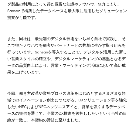
ダ製品の利用によって得た豊富な知識やノウハウ、SI力により、
Sansanで構築したデータベースを最大限に活用したソリューション
提案が可能です。
また、同社は、最先端のデジタル技術をいち早く自社で実践し、そ
こで得たノウハウを顧客やパートナーとの共創に生かす取り組みを
行っています。Sansanを導入することで、デジタルを活用した新し
い営業スタイルの確立や、デジタルマーケティングの基盤となるデ
ータの品質向上により、営業・マーケティング活動において高い成
果を上げています。
今回、働き方改革や業務プロセス改革をはじめとするさまざまな領
域でのイノベーション創出につながる、DXソリューション群を強化
したいNECおよびNECネッツエスアイと、営業を強くするデータベ
ースの提供を通じて、企業のDX推進を後押ししたいという当社の目
線が一致し、本契約の締結に至りました。