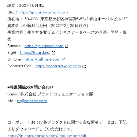
設立：2007年6月11日
URL：
https://jp.corp-sansan.com
所在地：150-0001 東京都渋谷区神宮前5-52-2 青山オーバルビル 13F
資本金：64億14百万円（2022年2月28日時点）
事業内容：働き方を変えるビジネスデータベースの企画・開発・販
売
Sansan
https://jp.sansan.com
Eight
https://8card.net
Bill One
https://bill-one.com
Contract One
https://contract-one.com
■報道関係のお問い合わせ
Sansan株式会社 ブランドコミュニケーション部
Mail:
pr@sansan.com
コーポレートおよび各プロダクトに関する主な素材データは、下記
よりダウンロードしていただけます。
https://jp.corp-sansan.com/inquiry/presskit