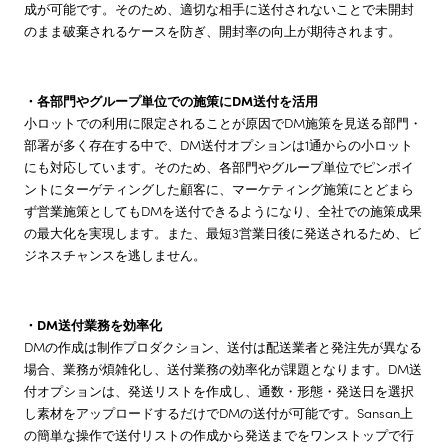
成が可能です。そのため、適切な相手に送付されないことで未開封
のまま破棄されるケースを防ぎ、開封率の向上が期待されます。
・各部門やグループ単位での施策にDM送付を活用
小ロットでの利用に限定されることが原因でDM施策を見送る部門・
部署が多く存在する中で、DM送付オプションは1通からの小ロット
にも対応しています。そのため、各部門やグループ単位でピンポイ
ントにターゲティングした顧客に、マーケティング施策にとどまら
ず営業施策としてもDMを送付できるようになり、全社での施策成果
の最大化を実現します。また、最短3営業日後に発送されるため、ビ
ジネスチャンスを逃しません。
・DM送付業務を効率化
DMの作成は制作プロダクション、送付は配送業者と発注先が異なる
場合、業務が煩雑化し、送付業務の効率化が課題となります。DM送
付オプションは、発送リストを作成し、通数・形態・発送日を選択
し素材をアップロードするだけでDMの送付が可能です。Sansan上
の簡単な操作で送付リストの作成から発送までをワンストップで行