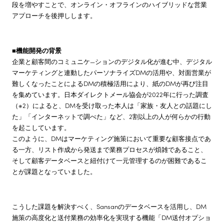
段を増やすことで、オンライン・オフラインのハイブリッドな営業
アプローチを後押しします。
■機能開発の背景
企業と顧客間のコミュニケ—ションのデジタル化が進む中、デジタル
マーケティングと連動したパーソナライズDMの活用や、対面営業が
難しくなったことによるDMの積極活用により、紙のDMが再び注目
を集めています。日本ダイレクトメール協会が2022年に行った調査
（※2）によると、DMを受け取った本人は「家族・友人との話題にし
た」「インターネットで調べた」など、2割以上の人が何らかの行動
を起こしています。
このように、DMはマーケティング施策において重要な顧客接点であ
る一方、リスト作成から発送まで業務プロセスが煩雑であること、
そして顧客データベースと紐付けて一元管理するのが困難であるこ
とが課題となっていました。
こうした課題を解決すべく、Sansanのデータベースを活用し、DM
施策の高度化と送付業務の効率化を実現する機能「DM送付オプショ