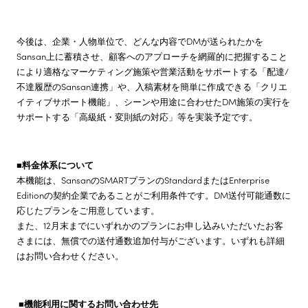
今後は、企業・人物単位で、どんな内容でDMが送られたかを
Sansan上に蓄積させ、顧客へのアプローチを網羅的に把握すること
により適格なマーケティング施策や営業活動をサポートする「配達/
不達履歴のSansan連携」や、入稿素材を簡単に作成できる「クリエ
イティブサポート機能」、シーンや用途に合わせたDM施策の実行を
サポートする「高級紙・変則紙の対応」等を実装予定です。
■料金体系について
本機能は、SansanのSMARTプランのStandardまたはEnterprise
Editionの契約企業であることがご利用条件です。DM送付可能通数に
応じたプランをご用意しています。
また、12月末までにいずれかのプランにお申し込みいただいたお客
さまには、無償での送付通数追加付与がございます。いずれも詳細
はお問い合わせください。
■機能利用に関するお問い合わせ先