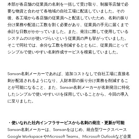
本部が各店舗の従業員の名刺を一括して受け取り、制服等店舗で必
要な物資と合わせて各地域の自社工場に配送していました。その
後、各工場から各店舗の従業員へと配送していたため、名刺の振り
分け業務や配送に工数を割く必要があり、従業員の手元に届くまで
余計な日数がかかっていました。また、発注に際して使用している
システムのUIが使いづらいという従業員の声も挙がっていました。
そこで同社では、余分な工数を削減するとともに、従業員にとって
シンプルで使いやすい名刺作成サービスを模索していました。
Sansan名刺メーカーであれば、追加コストなしで自社工場に直接名
刺が配送されるようになり、人財本部の振り分け業務を削減するこ
とが可能になること、また、Sansan名刺メーカーが名刺発注に特化
したシンプルで使いやすいUIを採用していることから、今回の導入
に至りました。
・使いなれた社内インフラサービスから名刺の発注・更新が可能
Sansan名刺メーカーは、Sansanをはじめ、統合型ワークスペース
Google Workspace やMicrosoft Teams、Microsoft Outlookなど企業