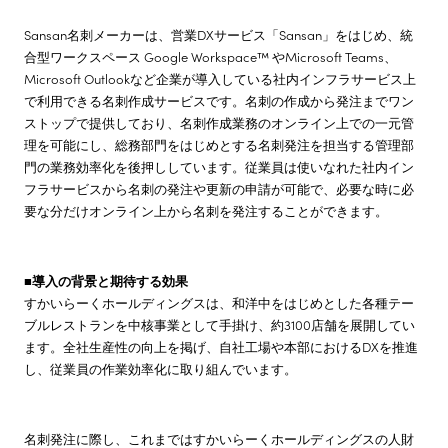
Sansan名刺メーカーは、営業DXサービス「Sansan」をはじめ、統
合型ワークスペース Google Workspace™ やMicrosoft Teams、
Microsoft Outlookなど企業が導入している社内インフラサービス上
で利用できる名刺作成サービスです。名刺の作成から発注までワン
ストップで提供しており、名刺作成業務のオンライン上での一元管
理を可能にし、総務部門をはじめとする名刺発注を担当する管理部
門の業務効率化を後押ししています。従業員は使いなれた社内イン
フラサービスから名刺の発注や更新の申請が可能で、必要な時に必
要な分だけオンライン上から名刺を発注することができます。
■導入の背景と期待する効果
すかいらーくホールディングスは、和洋中をはじめとした各種テー
ブルレストランを中核事業として手掛け、約3100店舗を展開してい
ます。全社生産性の向上を掲げ、自社工場や本部におけるDXを推進
し、従業員の作業効率化に取り組んでいます。
名刺発注に際し、これまではすかいらーくホールディングスの人財