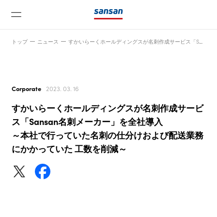
トップ
ニュース
すかいらーくホールディングスが名刺作成サービス「Sansan名刺メーカー」を全社導入～本社で行っていた名刺の仕分けおよび配送業務にかかっていた 工数を削減～
Corporate
2023. 03. 16
すかいらーくホールディングスが名刺作成サービ
ニュース
ス「Sansan名刺メーカー」を全社導入
～本社で行っていた名刺の仕分けおよび配送業務
にかかっていた 工数を削減～
サービス
テクノロジー
会社情報