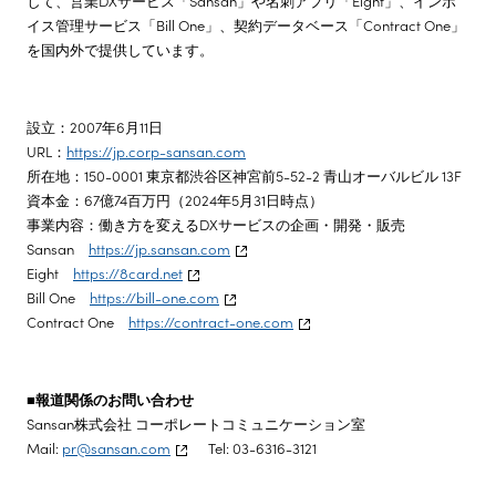
して、営業DXサービス「Sansan」や名刺アプリ「Eight」、インボ
イス管理サービス「Bill One」、契約データベース「Contract One」
を国内外で提供しています。
設立：2007年6月11日
URL：
https://jp.corp-sansan.com
所在地：150-0001 東京都渋谷区神宮前5-52-2 青山オーバルビル 13F
資本金：67億74百万円（2024年5月31日時点）
事業内容：働き方を変えるDXサービスの企画・開発・販売
Sansan
https://jp.sansan.com
Eight
https://8card.net
Bill One
https://bill-one.com
Contract One
https://contract-one.com
■報道関係のお問い合わせ
Sansan株式会社 コーポレートコミュニケーション室
Mail:
pr@sansan.com
Tel: 03-6316-3121