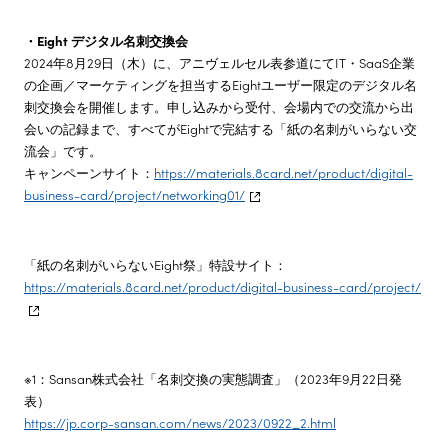
・Eight デジタル名刺交換会
2024年8月29日（木）に、アニヴェルセル表参道にてIT・SaaS企業
の企画／マーケティングを担当するEightユーザー限定のデジタル名
刺交換会を開催します。申し込みから受付、会場内での交流から出
会いの記録まで、すべてがEightで完結する「紙の名刺がいらない交
流会」です。
キャンペーンサイト：
https://materials.8card.net/product/digital-
business-card/project/networking01/
「紙の名刺がいらないEight祭」特設サイト：
https://materials.8card.net/product/digital-business-card/project/
※1：Sansan株式会社「名刺交換の実態調査」（2023年9月22日発
表）
https://jp.corp-sansan.com/news/2023/0922_2.html