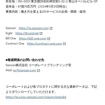
所在地：150-0001 東京都渋谷区神宮前5-52-2 青山オーバルビル 13F
資本金：67億74百万円（2024年5月31日時点）
事業内容：働き方を変えるDXサービスの企画・開発・販売
Sansan
https://jp.sansan.com
Eight
https://8card.net
Bill One
https://bill-one.com
Contract One
https://contract-one.com
■報道関係のお問い合わせ先
Sansan株式会社 コーポレートブランディング室
Mail:
pr@sansan.com
コーポレートおよび各プロダクトに関する主な素材データは、下記
よりダウンロードしていただけます。
https://jp.corp-sansan.com/inquiry/presskit