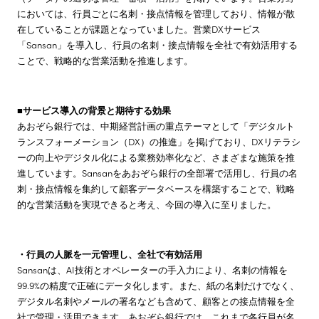
においては、行員ごとに名刺・接点情報を管理しており、情報が散
在していることが課題となっていました。営業DXサービス
「Sansan」を導入し、行員の名刺・接点情報を全社で有効活用する
ことで、戦略的な営業活動を推進します。
■サービス導入の背景と期待する効果
あおぞら銀行では、中期経営計画の重点テーマとして「デジタルト
ランスフォーメーション（DX）の推進」を掲げており、DXリテラシ
ーの向上やデジタル化による業務効率化など、さまざまな施策を推
進しています。Sansanをあおぞら銀行の全部署で活用し、行員の名
刺・接点情報を集約して顧客データベースを構築することで、戦略
的な営業活動を実現できると考え、今回の導入に至りました。
・行員の人脈を一元管理し、全社で有効活用
Sansanは、AI技術とオペレーターの手入力により、名刺の情報を
99.9%の精度で正確にデータ化します。また、紙の名刺だけでなく、
デジタル名刺やメールの署名なども含めて、顧客との接点情報を全
社で管理・活用できます。あおぞら銀行では、これまで各行員が名