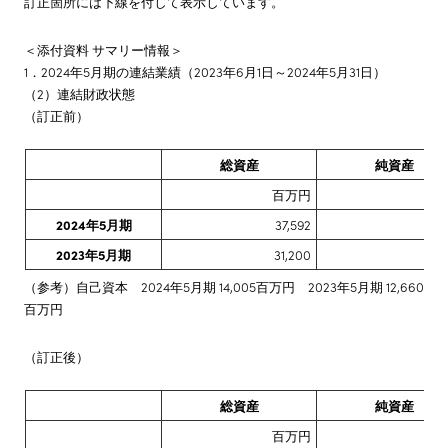
訂正箇所には下線を付して表示しています。
＜添付資料 サマリー情報＞
1．2024年5月期の連結業績（2023年6月1日～2024年5月31日）
（2）連結財政状態
（訂正前）
総資産
純資産
百万円
百
2024年5月期
37,592
14
2023年5月期
31,200
13
（参考）自己資本 2024年5月期 14,005百万円 2023年5月期 12,660
百万円
（訂正後）
総資産
純資産
百万円
百