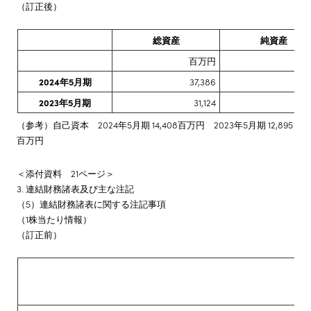
（訂正後）
総資産
純資産
百万円
百
2024年5月期
37,386
15,
2023年5月期
31,124
13
（参考）自己資本 2024年5月期 14,408百万円 2023年5月期 12,895
百万円
＜添付資料 21ページ＞
3. 連結財務諸表及び主な注記
（5）連結財務諸表に関する注記事項
（1株当たり情報）
（訂正前）