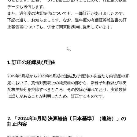
データも送信します。
株主・投資家情報
また、過年度の決算短信についても、一部訂正がありましたので、
下記の通り、お知らせします。なお、過年度の有価証券報告書の訂
正報告書についても、併せて関東財務局に提出しています。
サステナビリティ
記
採用情報
1. 訂正の経緯及び理由
2019年5月期から2023年5月期の連結及び個別の1株当たり純資産の算
定において、貸借対照表上の純資産の部から、新株予約権及び非支
配株主持分を控除すべきところ、その控除が漏れており、実績数値
に誤りがあることが判明したため、訂正するものです。
2. 「2024年5月期 決算短信〔日本基準〕（連結）」の
訂正内容