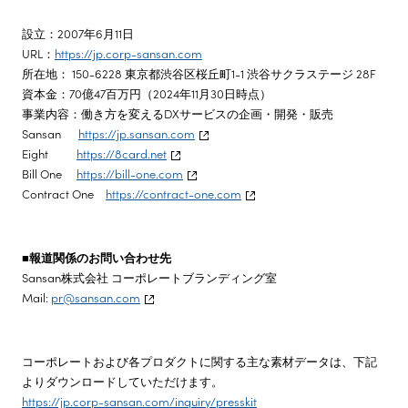
設立：2007年6月11日
URL：
https://jp.corp-sansan.com
所在地： 150-6228 東京都渋谷区桜丘町1-1 渋谷サクラステージ 28F
資本金：70億47百万円（2024年11月30日時点）
事業内容：働き方を変えるDXサービスの企画・開発・販売
Sansan
https://jp.sansan.com
Eight
https://8card.net
Bill One
https://bill-one.com
Contract One
https://contract-one.com
■報道関係のお問い合わせ先
Sansan株式会社 コーポレートブランディング室
Mail:
pr@sansan.com
コーポレートおよび各プロダクトに関する主な素材データは、下記
よりダウンロードしていただけます。
https://jp.corp-sansan.com/inquiry/presskit