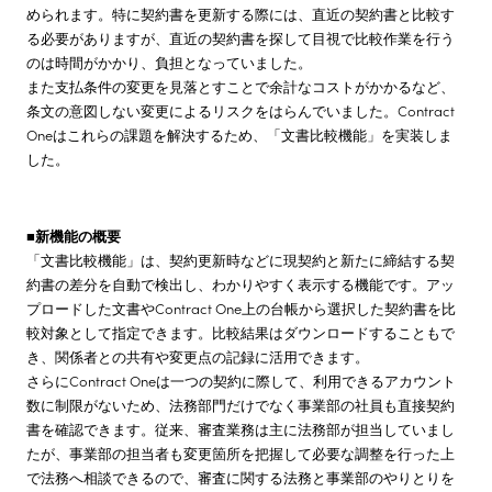
められます。特に契約書を更新する際には、直近の契約書と比較す
る必要がありますが、直近の契約書を探して目視で比較作業を行う
のは時間がかかり、負担となっていました。
また支払条件の変更を見落とすことで余計なコストがかかるなど、
条文の意図しない変更によるリスクをはらんでいました。Contract
Oneはこれらの課題を解決するため、「文書比較機能」を実装しま
した。
■新機能の概要
「文書比較機能」は、契約更新時などに現契約と新たに締結する契
約書の差分を自動で検出し、わかりやすく表示する機能です。アッ
プロードした文書やContract One上の台帳から選択した契約書を比
較対象として指定できます。比較結果はダウンロードすることもで
き、関係者との共有や変更点の記録に活用できます。
さらにContract Oneは一つの契約に際して、利用できるアカウント
数に制限がないため、法務部門だけでなく事業部の社員も直接契約
書を確認できます。従来、審査業務は主に法務部が担当していまし
たが、事業部の担当者も変更箇所を把握して必要な調整を行った上
で法務へ相談できるので、審査に関する法務と事業部のやりとりを