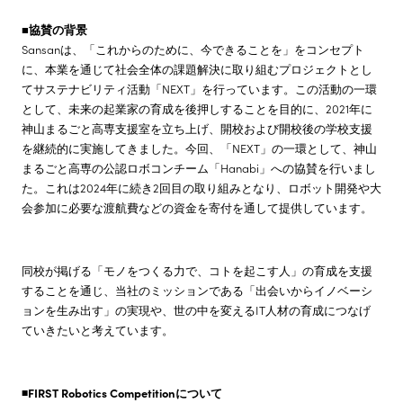
■協賛の背景
Sansanは、「これからのために、今できることを」をコンセプト
に、本業を通じて社会全体の課題解決に取り組むプロジェクトとし
てサステナビリティ活動「NEXT」を行っています。この活動の一環
として、未来の起業家の育成を後押しすることを目的に、2021年に
神山まるごと高専支援室を立ち上げ、開校および開校後の学校支援
を継続的に実施してきました。今回、「NEXT」の一環として、神山
まるごと高専の公認ロボコンチーム「Hanabi」への協賛を行いまし
た。これは2024年に続き2回目の取り組みとなり、ロボット開発や大
会参加に必要な渡航費などの資金を寄付を通して提供しています。
同校が掲げる「モノをつくる力で、コトを起こす人」の育成を支援
することを通じ、当社のミッションである「出会いからイノベーシ
ョンを生み出す」の実現や、世の中を変えるIT人材の育成につなげ
ていきたいと考えています。
◾️FIRST Robotics Competitionについて