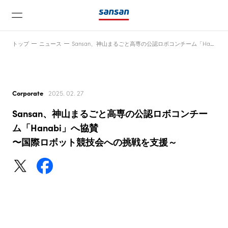
トップ
ニュース
Sansan、神山まるごと高専の公認ロボコンチーム「Hanabi」へ協賛〜国際ロボット競技会への挑戦を支援～
Corporate
2025. 02. 27
Sansan、神山まるごと高専の公認ロボコンチー
ニュース
ム「Hanabi」へ協賛
〜国際ロボット競技会への挑戦を支援～
サービス
テクノロジー
会社情報