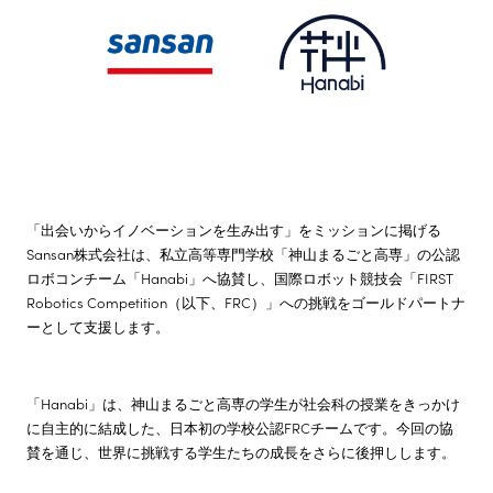
株主・投資家情報
サステナビリティ
採用情報
「出会いからイノベーションを生み出す」をミッションに掲げる
Sansan株式会社は、私立高等専門学校「神山まるごと高専」の公認
ロボコンチーム「Hanabi」へ協賛し、国際ロボット競技会「FIRST
Robotics Competition（以下、FRC）」への挑戦をゴールドパートナ
ーとして支援します。
「Hanabi」は、神山まるごと高専の学生が社会科の授業をきっかけ
に自主的に結成した、日本初の学校公認FRCチームです。今回の協
賛を通じ、世界に挑戦する学生たちの成長をさらに後押しします。