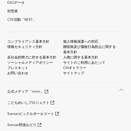
ESGデータ
対照表
CSV活動「NEXT」
コンプライアンス基本方針
個人情報保護への対応
情報セキュリティ方針
贈収賄及び
腐敗行為防止に関する
基本方針
反社会的勢力に対する
基本方針
人権に関する基本方針
ソーシャルメディア
ポリシー
サイトのご利用にあたって
プレスキット
CMギャラリー
お問い合わせ
サイトマップ
公式メディア「mimi」
こどもめいしプロジェクト
Sansanピックルボールコート
Sansan阿波おどり