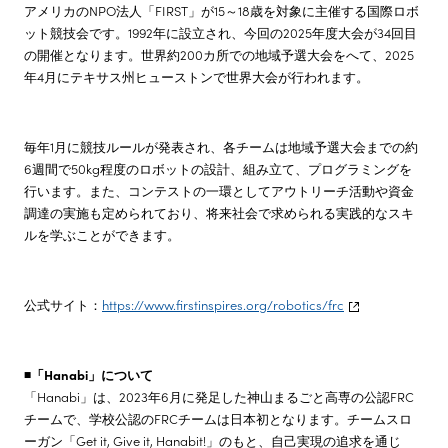
アメリカのNPO法人「FIRST」が15～18歳を対象に主催する国際ロボ
ット競技会です。1992年に設立され、今回の2025年度大会が34回目
の開催となります。世界約200カ所での地域予選大会をへて、2025
年4月にテキサス州ヒューストンで世界大会が行われます。
毎年1月に競技ルールが発表され、各チームは地域予選大会までの約
6週間で50kg程度のロボットの設計、組み立て、プログラミングを
行います。また、コンテストの一環としてアウトリーチ活動や資金
調達の実施も定められており、将来社会で求められる実践的なスキ
ルを学ぶことができます。
公式サイト：
https://www.firstinspires.org/robotics/frc
◾️「Hanabi」について
「Hanabi」は、2023年6月に発足した神山まるごと高専の公認FRC
チームで、学校公認のFRCチームは日本初となります。チームスロ
ーガン「Get it, Give it, Hanabit!」のもと、自己実現の追求を通じ