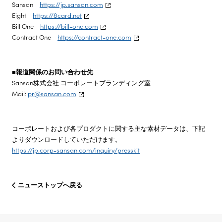
Sansan
https://jp.sansan.com
Eight
https://8card.net
Bill One
https://bill-one.com
Contract One
https://contract-one.com
■報道関係のお問い合わせ先
Sansan株式会社 コーポレートブランディング室
Mail:
pr@sansan.com
コーポレートおよび各プロダクトに関する主な素材データは、下記
よりダウンロードしていただけます。
https://jp.corp-sansan.com/inquiry/presskit
ニューストップへ戻る