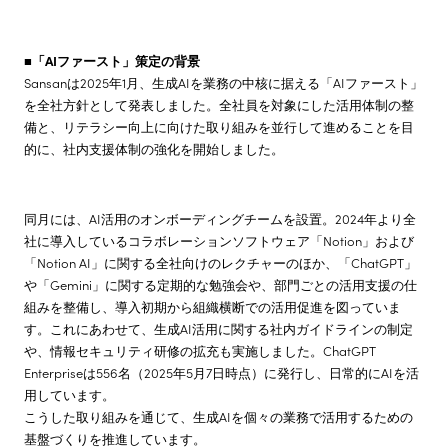
■「AIファースト」策定の背景
Sansanは2025年1月、生成AIを業務の中核に据える「AIファースト」
を全社方針として発表しました。全社員を対象にした活用体制の整
備と、リテラシー向上に向けた取り組みを並行して進めることを目
的に、社内支援体制の強化を開始しました。
同月には、AI活用のオンボーディングチームを設置。2024年より全
社に導入しているコラボレーションソフトウェア「Notion」および
「Notion AI」に関する全社向けのレクチャーのほか、「ChatGPT」
や「Gemini」に関する定期的な勉強会や、部門ごとの活用支援の仕
組みを整備し、導入初期から組織横断での活用促進を図っていま
す。これにあわせて、生成AI活用に関する社内ガイドラインの制定
や、情報セキュリティ研修の拡充も実施しました。ChatGPT
Enterpriseは556名（2025年5月7日時点）に発行し、日常的にAIを活
用しています。
こうした取り組みを通じて、生成AIを個々の業務で活用するための
基盤づくりを推進しています。