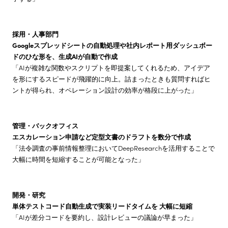
採用・人事部門
Google
スプレッドシートの自動処理や社内レポート用ダッシュボー
ドのひな形を、生成AI
が自動で作成
「AIが複雑な関数やスクリプトを即提案してくれるため、アイデア
を形にするスピードが飛躍的に向上。詰まったときも質問すればヒ
ントが得られ、オペレーション設計の効率が格段に上がった」
管理・バックオフィス
エスカレーション申請など定型文書のドラフトを数分で作成
「法令調査の事前情報整理においてDeepResearchを活用することで
大幅に時間を短縮することが可能となった」
開発・研究
単体テストコード自動生成で実装リードタイムを 大幅に短縮
「AIが差分コードを要約し、設計レビューの議論が早まった」