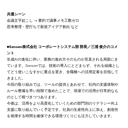
共通シーン
会議文字起こし → 要約で議事メモ工数ゼロ
思考整理・壁打ちで新規アイデア創出 など
■
Sansan
株式会社
コーポレートシステム部 部長／三浦 俊介のコメ
ント
生成AIの進化に伴い、業務の進め方そのものが見直される局面にき
ています。Sansanでは、技術の導入にとどまらず、それを組織とし
てどう使いこなすかに重点を置き、全職種への活用定着を目指して
きました。
今回の取り組みでは、ツールの提供とあわせて、社内の支援体制や
ルール整備を早い段階で進めたことで、現場での活用が日常的なも
のとして根づきつつあります。
今後は、活用をより高度化していくための部門別のリテラシー向上
支援に取り組んでいく予定です。社員の生産性向上に加え、創造性
を発揮する時間を確保できる環境づくりにも注力していきます。