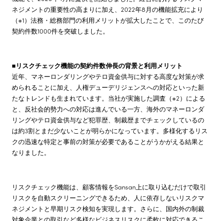
ネジメントの重要性の高まりに加え、2022年8月の機能拡充により
（※1）法務・総務部門の利用メリットが拡大したことで、このたび
契約件数1000件を突破しました。
■リスクチェック機能の契約件数伸長の背景と利用メリット
近年、マネーロンダリングやテロ資金供与に対する高度な対策が求
められることに加え、人権デューデリジェンスへの対応といった新
たなトレンドも生まれています。当社が実施した調査（※2）による
と、反社会的勢力への対応は進んでいる一方、海外のマネーロンダ
リングやテロ資金供与など犯罪歴、制裁歴までチェックしているの
は約3割とまだ少ないことが明らかになっています。多様化するリス
クの迅速な特定と事前の対策が必要であることがうかがえる結果と
なりました。
リスクチェック機能は、顧客情報をSansan上に取り込むだけで取引
リスクを自動スクリーニングできるため、人に依存しないリスクマ
ネジメントと早期リスク検知を実現します。さらに、国内外の制裁
対象企業との取引など多様なビジネスリスクに柔軟に対応できるこ