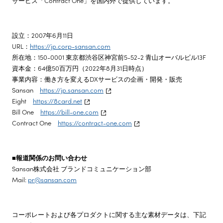
サービス「Contract One」を国内外で提供しています。
設立：2007年6月11日
URL：
https://jp.corp-sansan.com
所在地：150-0001 東京都渋谷区神宮前5-52-2 青山オーバルビル13F
資本金：64億50百万円（2022年8月31日時点）
事業内容：働き方を変えるDXサービスの企画・開発・販売
Sansan
https://jp.sansan.com
Eight
https://8card.net
Bill One
https://bill-one.com
Contract One
https://contract-one.com
■報道関係のお問い合わせ
Sansan株式会社 ブランドコミュニケーション部
Mail:
pr@sansan.com
コーポレートおよび各プロダクトに関する主な素材データは、下記