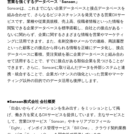
営業を強くするデータベース「Sansan」
Sansanは、これまでにない企業データベースと接点データベースを
組み合わせて、さらなるビジネスチャンスを発見できる営業DXサー
ビスです。業種や従業員規模、売上高、役職者情報といった情報を
閲覧できる企業データベースを標準搭載し、自社との接点がある・
ないに関わらず、企業に関するさまざまな情報を営業やマーケティ
ングに活用できます。また、名刺交換やメールでの連絡、商談履歴
といった顧客との接点から得られる情報を正確にデータ化し、接点
データベースに蓄積。受注実績を基に企業データベースと組み合わ
せて活用することで、すでに接点がある類似企業を見つけることが
できます。さらに、Sansanに取り込んだデータを外部システムと連
携・統合することで、企業ガバナンスの強化といった営業やマーケ
ティング以外の目的でのデータ活用も後押しします。
■Sansan株式会社 会社概要
「出会いからイノベーションを生み出す」をミッションとして掲
げ、働き方を変えるDXサービスを提供しています。主なサービスと
して、営業DXサービス「Sansan」やキャリアプロフィール
「Eight」、インボイス管理サービス「Bill One」、クラウド契約業務