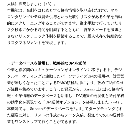
大幅に拡充しました（※3）。
本機能は、名刺をはじめとする接点情報を取り込むだけで、マネー
ロンダリングやテロ資金供与といった取引リスクがある企業を自動
的にスクリーニングすることができます。従来手動で行っていたリ
スク検索にかかる時間を削減するとともに、営業スピードを減速さ
せないリスクチェック体制を構築することで、脱人依存で持続的な
リスクマネジメントを実現します。
・データベースを活用し、戦略的なDMを送付
企業と顧客間のコミュケーションがオンラインに移行する中、デジ
タルマーケティングと連動したパーソナライズDMの活用や、対面営
業が難しくなったことによるDMの積極活用により、改めて紙のDM
が注目を集めています。こうした背景から、Sansan上にある接点情
報・企業情報のデータベースを活用し、DM施策の高度化と送付業務
の効率化を実現する「DM送付オプション」を搭載しました（※4）。
本機能では、Sansanのデータベースを活用してターゲティングされ
た顧客に対し、リストの作成からデータ入稿、発送までのDM送付作
業をワンストップで行うことができます。