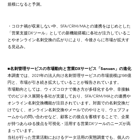
規模になると予測。
・コロナ禍が収束しない中、SFA/CRM/MAとの連携をはじめとした
「営業支援DXツール」としての新機能搭載に各社が注力しているこ
とやオンライン名刺交換の広がりにより、今後さらに市場が拡大す
る見込み。
■名刺管理サービスの市場動向と営業DXサービス「Sansan」の進化
本調査では、2021年の法人向け名刺管理サービスの市場規模は198億
円と、市場が引き続き拡大していることが報告されています。
市場動向としては、ウィズコロナで働き方が多様化する中、非接触
でのビジネス展開を各社が支援しており、SFA/CRM/MAとの連携や
オンライン名刺交換機能が注目されています。対面での名刺交換だ
けでなく、オンライン名刺交換やメールでのやりとり、ウェブフォ
ームからの問い合わせなど、顧客との接点を蓄積することで、企業
が持つあらゆる接点を可視化・活用する営業DXツールのニーズが高
まっています。
当社が行った営業活動におけるデータ活用の実態調査でも、個人の