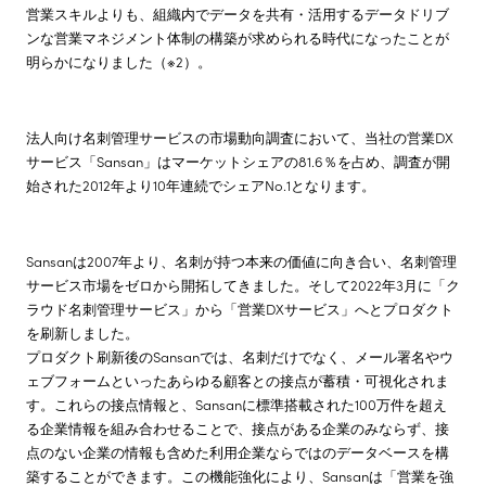
営業スキルよりも、組織内でデータを共有・活用するデータドリブ
ンな営業マネジメント体制の構築が求められる時代になったことが
明らかになりました（※2）。
法人向け名刺管理サービスの市場動向調査において、当社の営業DX
サービス「Sansan」はマーケットシェアの81.6％を占め、調査が開
始された2012年より10年連続でシェアNo.1となります。
Sansanは2007年より、名刺が持つ本来の価値に向き合い、名刺管理
サービス市場をゼロから開拓してきました。そして2022年3月に「ク
ラウド名刺管理サービス」から「営業DXサービス」へとプロダクト
を刷新しました。
プロダクト刷新後のSansanでは、名刺だけでなく、メール署名やウ
ェブフォームといったあらゆる顧客との接点が蓄積・可視化されま
す。これらの接点情報と、Sansanに標準搭載された100万件を超え
る企業情報を組み合わせることで、接点がある企業のみならず、接
点のない企業の情報も含めた利用企業ならではのデータベースを構
築することができます。この機能強化により、Sansanは「営業を強