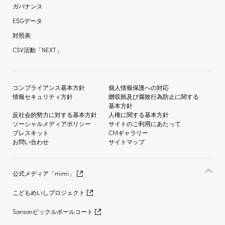
ガバナンス
ESGデータ
対照表
CSV活動「NEXT」
コンプライアンス基本方針
個人情報保護への対応
情報セキュリティ方針
贈収賄及び
腐敗行為防止に関する
基本方針
反社会的勢力に対する
基本方針
人権に関する基本方針
ソーシャルメディア
ポリシー
サイトのご利用にあたって
プレスキット
CMギャラリー
お問い合わせ
サイトマップ
公式メディア「mimi」
こどもめいしプロジェクト
Sansanピックルボールコート