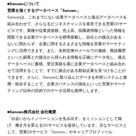
■Sansanについて
営業を強くするデータベース「Sansan」
Sansanは、これまでにない企業データベースと接点データベースを
組み合わせて、さらなるビジネスチャンスを発見できる営業DXサー
ビスです。業種や従業員規模、売上高、役職者情報といった情報を
閲覧できる企業データベースを標準搭載し、自社との接点がある・
ないに関わらず、企業に関するさまざまな情報を営業やマーケティ
ングに活用できます。また、名刺交換やメールでの連絡、商談履歴
といった顧客との接点から得られる情報を正確にデータ化し、接点
データベースに蓄積。受注実績を基に企業データベースと組み合わ
せて活用することで、すでに接点がある類似企業を見つけることが
できます。さらに、Sansanに取り込んだデータを外部システムと連
携・統合することで、企業ガバナンスの強化といった営業やマーケ
ティング以外の目的でのデータ活用も後押しします。
■Sansan株式会社 会社概要
「出会いからイノベーションを生み出す」をミッションとして掲
げ、働き方を変えるDXサービスを提供しています。主なサービスと
して、営業DXサービス「Sansan」やキャリアプロフィール