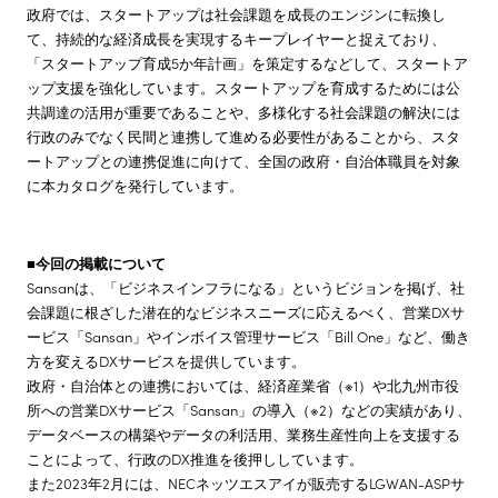
政府では、スタートアップは社会課題を成長のエンジンに転換し
て、持続的な経済成長を実現するキープレイヤーと捉えており、
「スタートアップ育成5か年計画」を策定するなどして、スタートア
ップ支援を強化しています。スタートアップを育成するためには公
共調達の活用が重要であることや、多様化する社会課題の解決には
行政のみでなく民間と連携して進める必要性があることから、スタ
ートアップとの連携促進に向けて、全国の政府・自治体職員を対象
に本カタログを発行しています。
■今回の掲載について
Sansanは、「ビジネスインフラになる」というビジョンを掲げ、社
会課題に根ざした潜在的なビジネスニーズに応えるべく、営業DXサ
ービス「Sansan」やインボイス管理サービス「Bill One」など、働き
方を変えるDXサービスを提供しています。
政府・自治体との連携においては、経済産業省（※1）や北九州市役
所への営業DXサービス「Sansan」の導入（※2）などの実績があり、
データベースの構築やデータの利活用、業務生産性向上を支援する
ことによって、行政のDX推進を後押ししています。
また2023年2月には、NECネッツエスアイが販売するLGWAN-ASPサ