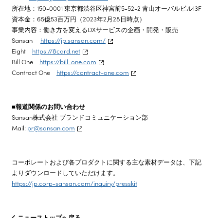
所在地：150-0001 東京都渋谷区神宮前5-52-2 青山オーバルビル13F
資本金：65億53百万円（2023年2月28日時点）
事業内容：働き方を変えるDXサービスの企画・開発・販売
Sansan
https://jp.sansan.com/
Eight
https://8card.net
Bill One
https://bill-one.com
Contract One
https://contract-one.com
■報道関係のお問い合わせ
Sansan株式会社 ブランドコミュニケーション部
Mail:
pr@sansan.com
コーポレートおよび各プロダクトに関する主な素材データは、下記
よりダウンロードしていただけます。
https://jp.corp-sansan.com/inquiry/presskit
ニューストップへ戻る