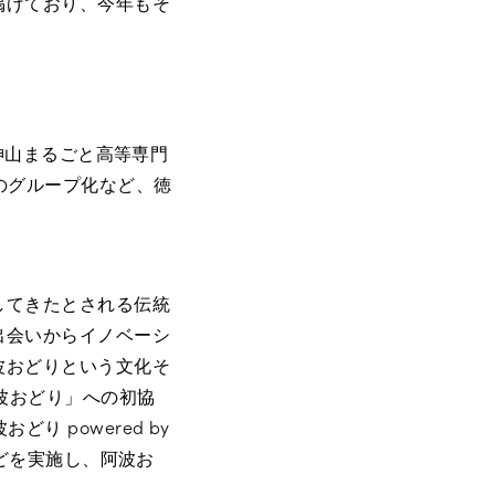
掲げており、今年もそ
は神山まるごと高等専門
」のグループ化など、徳
してきたとされる伝統
出会いからイノベーシ
波おどりという文化そ
波おどり」への初協
 powered by
などを実施し、阿波お