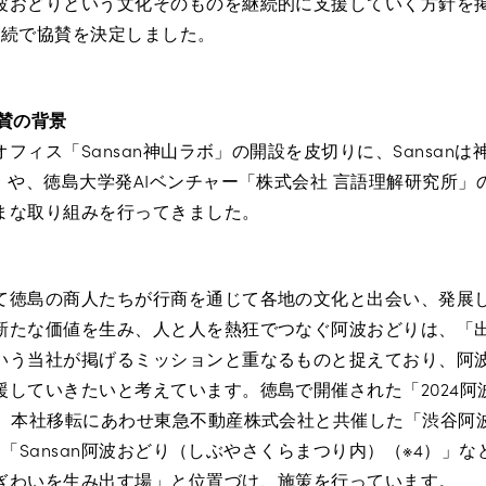
波おどりという文化そのものを継続的に支援していく方針を
連続で協賛を決定しました。
協賛の背景
トオフィス「Sansan神山ラボ」の開設を皮切りに、Sansan
）や、徳島大学発AIベンチャー「株式会社 言語理解研究所
まな取り組みを行ってきました。
て徳島の商人たちが行商を通じて各地の文化と出会い、発展
新たな価値を生み、人と人を熱狂でつなぐ阿波おどりは、「
いう当社が掲げるミッションと重なるものと捉えており、阿
援していきたいと考えています。徳島で開催された「2024阿
、本社移転にあわせ東急不動産株式会社と共催した「渋谷阿波おどり
」や、「Sansan阿波おどり（しぶやさくらまつり内）（※4）」
ぎわいを生み出す場」と位置づけ、施策を行っています。