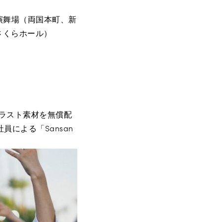
演舞場（両国本町、新
さくらホール）
イラスト素材を無償配
による「Sansan