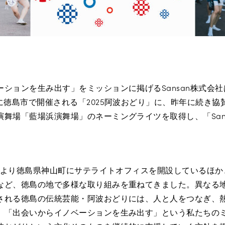
ションを生み出す」をミッションに掲げるSansan株式会社は、
に徳島市で開催される「2025阿波おどり」に、昨年に続き
演舞場「藍場浜演舞場」のネーミングライツを取得し、「San
業当初より徳島県神山町にサテライトオフィスを開設しているほ
など、徳島の地で多様な取り組みを重ねてきました。異なる
される徳島の伝統芸能・阿波おどりには、人と人をつなぎ、
、「出会いからイノベーションを生み出す」という私たちの