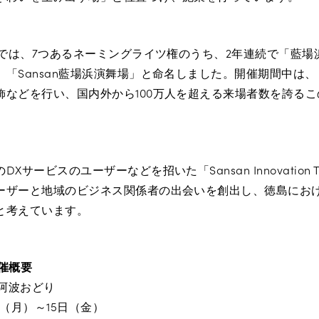
」では、7つあるネーミングライツ権のうち、2年連続で「藍
「Sansan藍場浜演舞場」と命名しました。開催期間中は、「
飾などを行い、国内外から100万人を超える来場者数を誇る
。
サービスのユーザーなどを招いた「Sansan Innovation To
ーザーと地域のビジネス関係者の出会いを創出し、徳島におけ
と考えています。
開催概要
5阿波おどり
1日（月）～15日（金）