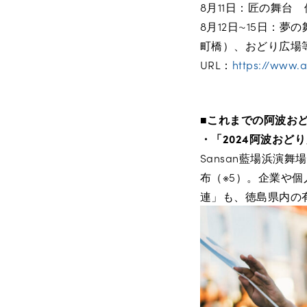
8月11日：匠の舞台
8月12日~15日：
町橋）、おどり広場
URL：
https://www.
■これまでの阿波お
・「2024阿波おど
Sansan藍場浜
布（※5）。企業や個
連」も、徳島県内の