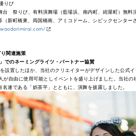
 優りび
夢の舞台 祭りび、有料演舞場（藍場浜、南内町、紺屋町）無料
等（新町橋東、両国橋南、アミコドーム、シビックセンター
awaodorimirai.com/
どり関連施策
り」でのネーミングライツ・パートナー協賛
演舞場を設置したほか、当社のクリエイターがデザインした公式
人が自由に使用可能としイベントを盛り上げました。当社の社員
有名連である「娯茶平」とともに、演舞を披露しました。