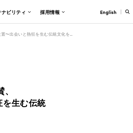
テナビリティ
採用情報
English
徳島市で開催される「2025 阿波おどり」に協賛、 「Sansan藍場浜演舞場」を設置〜出会いと熱狂を生む伝統文化を支援〜
賛、
狂を生む伝統