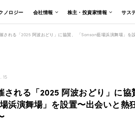
クノロジー
会社情報
株主・投資家情報
サス
. 15
される「2025 阿波おどり」に協
an藍場浜演舞場」を設置〜出会いと熱
〜