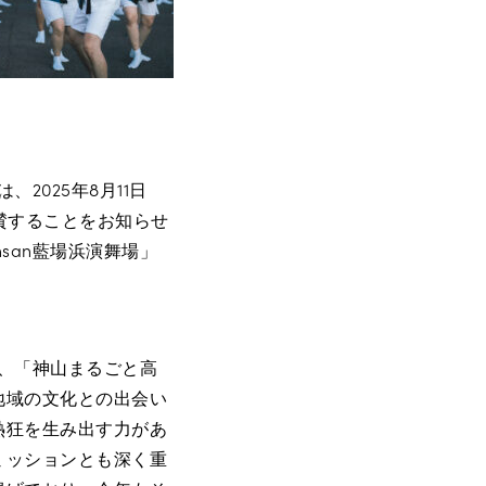
2025年8月11日
協賛することをお知らせ
san藍場浜演舞場」
か、「神山まるごと高
地域の文化との出会い
熱狂を生み出す力があ
ミッションとも深く重