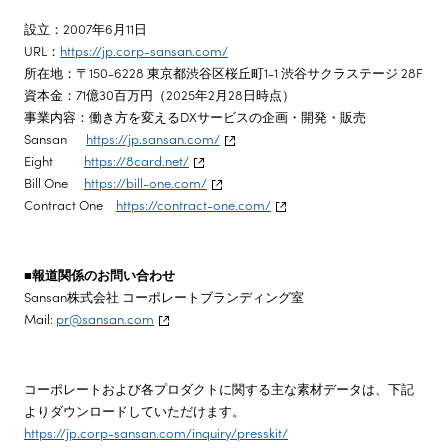
設立：2007年6月11日
URL：
https://jp.corp-sansan.com/
所在地：〒150-6228 東京都渋谷区桜丘町1-1 渋谷サクラステージ 28F
資本金：71億30百万円（2025年2月28日時点）
事業内容：働き方を変えるDXサービスの企画・開発・販売
Sansan
https://jp.sansan.com/
Eight
https://8card.net/
Bill One
https://bill-one.com/
Contract One
https://contract-one.com/
■報道関係のお問い合わせ
Sansan株式会社 コーポレートブランディング室
Mail:
pr@sansan.com
コーポレートおよび各プロダクトに関する主な素材データは、下記
よりダウンロードしていただけます。
https://jp.corp-sansan.com/inquiry/presskit/