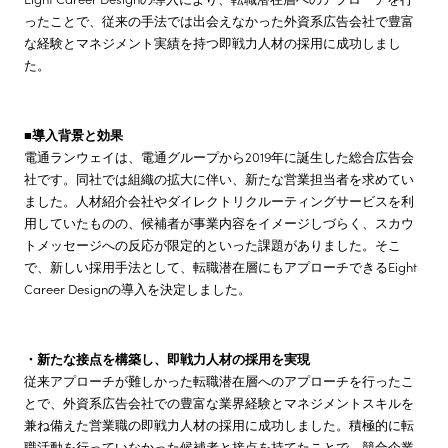
ったことで、従来の手法では出会えなかった外資系広告会社で豊富
な経験とマネジメント実績を持つ即戦力人材の採用に成功しまし
た。
■
導入背景と効果
電通ランウェイは、電通グループから2019年に誕生した総合広告会
社です。同社では組織の拡大に伴い、新たな営業担当者を求めてい
ました。人材紹介会社やダイレクトリクルーティングサービスを利
用していたものの、候補者が事業内容をイメージしづらく、スカウ
トメッセージへの反応が限定的といった課題がありました。そこ
で、新しい採用手法として、転職潜在層にもアプローチできるEight
Career Designの導入を決定しました。
・新たな接点を構築し、即戦力人材の採用を実現
従来アプローチが難しかった転職潜在層へのアプローチを行ったこ
とで、外資系広告会社での豊富な業界経験とマネジメントスキルを
兼ね備えた営業職の即戦力人材の採用に成功しました。積極的に転
職活動を行っていなかった候補者と接点を持てたことで、競合企業