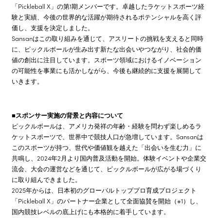
「Pickleball X」の第1期メンバーです。卓越したラケットスポーツ経
験と実績、今後の世界的な活躍が期待されるポテンシャルを高く評
価し、支援を決定しました。
Sansanはこの取り組みを通じて、アスリートの挑戦を支えると同時
に、ピックルボールが生み出す新たな出会いやつながり、社会的価
値の創出に注目しています。スポーツ領域におけるイノベーション
の可能性を事業にも活かしながら、今後も継続的に支援を展開して
いきます。
■スポンサー実施の背景と内容について
ピックルボールは、アメリカ発祥の年齢・経験を問わず楽しめるラ
ケットスポーツで、世界中で競技人口が急増しています。Sansanは
このスポーツが持つ、世代や価値観を越えた「出会いを生む力」に
共鳴し、2024年2月より国内普及活動を開始。体験イベントや企業交
流会、大会の運営などを通じて、ピックルボールが広がる場づくり
に取り組んできました。
2025年からは、日本初のグローバルトッププロ育成プロジェクト
「Pickleball X」のパートナー企業として全面協賛を開始（※1）し、
国内競技レベルの底上げにも本格的に着手しています。