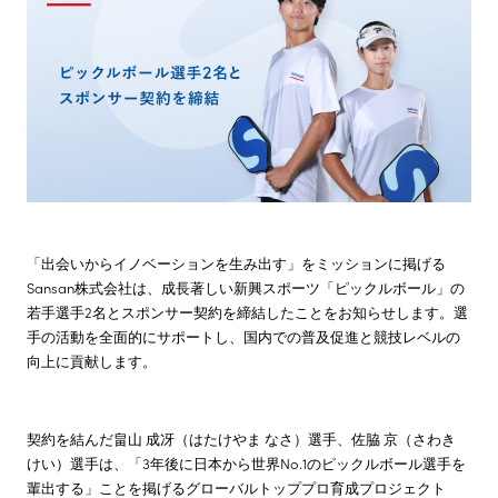
株主・投資家情報
サステナビリティ
採用情報
「出会いからイノベーションを生み出す」をミッションに掲げる
Sansan株式会社は、成長著しい新興スポーツ「ピックルボール」の
若手選手2名とスポンサー契約を締結したことをお知らせします。選
手の活動を全面的にサポートし、国内での普及促進と競技レベルの
向上に貢献します。
契約を結んだ畠山 成冴（はたけやま なさ）選手、佐脇 京（さわき
けい）選手は、「3年後に日本から世界No.1のピックルボール選手を
輩出する」ことを掲げるグローバルトッププロ育成プロジェクト