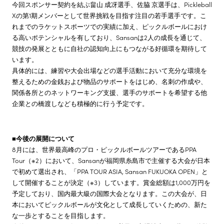
今回スポンサー契約を結ぶ畠山 成冴選手、佐脇 京選手は、Pickleball
Xの第1期メンバーとして世界挑戦を目指す注目の若手選手です。こ
れまでのラケットスポーツでの実績に加え、ピックルボールにおけ
る高いポテンシャルを有しており、Sansanは2人の成長を通じて、
競技の発展とともに自社の認知向上にもつながる好循環を期待して
います。
具体的には、練習や大会出場などの選手活動において充分な環境を
整えるための金銭および物品のサポートをはじめ、名刺の作成や、
関係各所とのネットワーキング支援、選手のサポートを希望する他
企業との橋渡しなども積極的に行う予定です。
■今後の展開について
8月には、世界最高峰のプロ・ピックルボールツアーであるPPA
Tour（※2）において、Sansanが福岡県糸島市で主催する大会が日本
で初めて選出され、「PPA TOUR ASIA, Sansan FUKUOKA OPEN」と
して開催することが決定（※3）しています。賞金総額は1,000万円を
予定しており、国内最大級の国際大会となります。この大会が、日
本においてピックルボールが文化として成長していくための、新た
な一歩とすることを目指します。