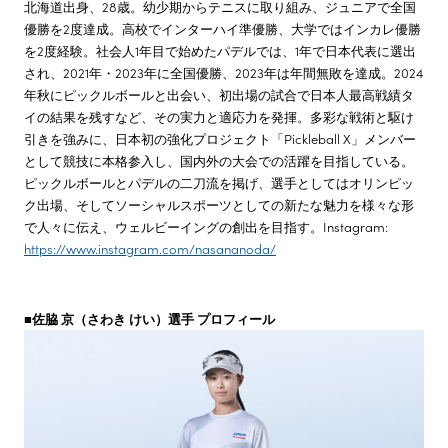
北海道出身、28歳。幼少期からテニスに取り組み、ジュニアで全国
優勝を2度達成。高校でインターハイ準優勝、大学ではインカレ優勝
を2度経験。社会人1年目で始めたパデルでは、1年で日本代表に選出
され、2021年・2023年に全国優勝、2023年は年間無敗を達成。2024
年秋にピックルボールと出会い、初出場の試合で日本人最高戦績タ
イの結果を残すなど、その実力と適応力を発揮。多彩な戦術と駆け
引きを強みに、日本初の強化プロジェクト「Pickleball X」メンバー
として競技に本格参入し、国内外の大会での活躍を目指している。
ピックルボールとパデルの二刀流を掲げ、選手としてはオリンピッ
ク出場、そしてソーシャルスポーツとしての新たな魅力を様々な形
で人々に伝え、ウェルビーイングの創出を目指す。Instagram:
https://www.instagram.com/nasananoda/
■佐脇 京（さわき けい）選手 プロフィール