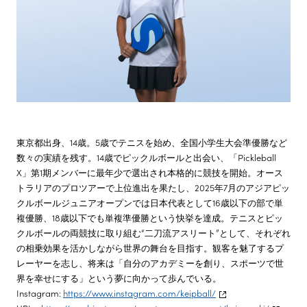
東京都出身、14歳。5歳でテニスを始め、全国小学生大会準優勝など
数々の実績を残す。14歳でピックルボールと出会い、「Pickleball
X」第1期メンバーに最年少で選出され本格的に競技を開始。オース
トラリアのプロツアーで上位進出を果たし、2025年7月のアジアピッ
クルボールジュニアオープンでは日本代表として16歳以下の部で単
複優勝、18歳以下でも単複準優勝という快挙を達成。テニスとピッ
クルボールの両競技に取り組む“二刀流アスリート”として、それぞれ
の相乗効果を活かしながら世界の舞台を目指す。観客を魅了するプ
レーヤーを志し、将来は「自分のアカデミーを創り、スポーツで世
界を幸せにする」という夢に向かって歩んでいる。
Instagram:
https://www.instagram.com/keipball/