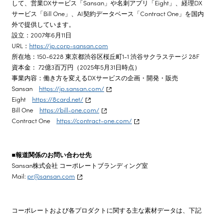
して、営業DXサービス「Sansan」や名刺アプリ「Eight」、経理DX
サービス「Bill One」、AI契約データベース「Contract One」を国内
外で提供しています。
設立：2007年6月11日
URL：
https://jp.corp-sansan.com
所在地：150-6228 東京都渋谷区桜丘町1-1 渋谷サクラステージ 28F
資本金： 72億3百万円（2025年5月31日時点）
事業内容：働き方を変えるDXサービスの企画・開発・販売
Sansan
https://jp.sansan.com/
Eight
https://8card.net/
Bill One
https://bill-one.com/
Contract One
https://contract-one.com/
■報道関係のお問い合わせ先
Sansan株式会社 コーポレートブランディング室
Mail:
pr@sansan.com
コーポレートおよび各プロダクトに関する主な素材データは、下記