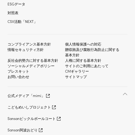
ESGデータ
対照表
CSV活動「NEXT」
コンプライアンス基本方針
個人情報保護への対応
情報セキュリティ方針
贈収賄及び
腐敗行為防止に関する
基本方針
反社会的勢力に対する
基本方針
人権に関する基本方針
ソーシャルメディア
ポリシー
サイトのご利用にあたって
プレスキット
CMギャラリー
お問い合わせ
サイトマップ
公式メディア「mimi」
こどもめいしプロジェクト
Sansanピックルボールコート
Sansan阿波おどり