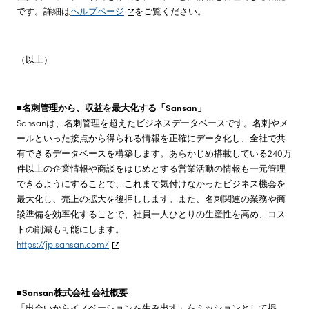
です。詳細は
ヘルプページ
をご覧ください。
（以上）
■名刺管理から、収益を最大化する「Sansan」
Sansanは、名刺管理を超えたビジネスデータベースです。名刺やメ
ールといった接点から得られる情報を正確にデータ化し、全社で共
有できるデータベースを構築します。あらかじめ搭載している240万
件以上の企業情報や商談をはじめとする営業活動の情報も一元管理
できるようにすることで、これまで気付けなかったビジネス機会を
最大化し、売上の拡大を後押しします。また、名刺関連の業務や商
談準備を効率化することで、社員一人ひとりの生産性を高め、コス
トの削減も可能にします。
https://jp.sansan.com/
■Sansan株式会社 会社概要
「出会いからイノベーションを生み出す」をミッションとして掲