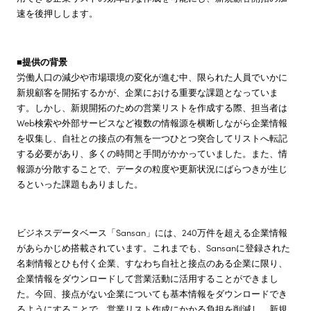
速を後押しします。
■提供の背景
労働人口の減少や市場環境の変化が進む中、限られた人員でいかに
新規顧客を開拓するかが、企業における重要な課題となっていま
す。しかし、新規開拓のための営業リストを作成する際、担当者は
Web検索や外部サービスなど複数の情報源を横断しながら企業情報
を収集し、自社との接点の有無を一つひとつ突合してリストへ転記
する必要があり、多くの時間と手間がかかっていました。また、情
報源が分散することで、データの粒度や更新状況にばらつきが生じ
るといった課題もありました。
ビジネスデータベース「Sansan」には、240万件を超える企業情報
があらかじめ搭載されています。これまでも、Sansanに登録された
名刺情報とひも付く企業、すなわち自社と接点のある企業に限り、
企業情報をダウンロードして営業活動に活用することができまし
た。今回、接点がない企業についても基本情報をダウンロードでき
るようにすることで、営業リスト作成にかかる負担を削減し、新規