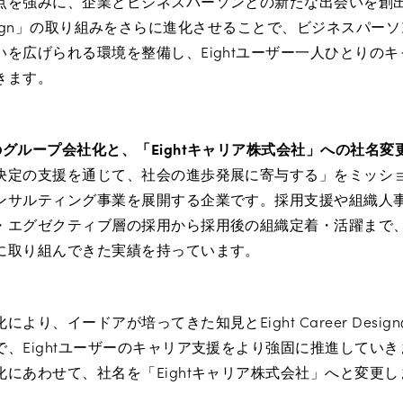
点を強みに、企業とビジネスパーソンとの新たな出会いを創
er Design」の取り組みをさらに進化させることで、ビジネスパ
を広げられる環境を整備し、Eightユーザー一人ひとりの
きます。
グループ会社化と、「Eightキャリア株式会社」への社名変
決定の支援を通じて、社会の進歩発展に寄与する」をミッシ
ンサルティング事業を展開する企業です。採用支援や組織人
・エグゼクティブ層の採用から採用後の組織定着・活躍まで
に取り組んできた実績を持っています。
より、イードアが培ってきた知見とEight Career Desi
、Eightユーザーのキャリア支援をより強固に推進してい
にあわせて、社名を「Eightキャリア株式会社」へと変更し