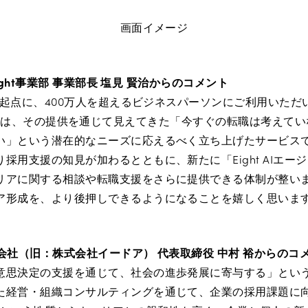
画面イメージ
Eight事業部 事業部長 塩見 賢治からのコメント
換を起点に、400万人を超えるビジネスパーソンにご利用いた
r Designは、その提供を通じて見えてきた「今すぐの転職は考え
い」という潜在的なニーズに応えるべく立ち上げたサービス
採用支援の知見が加わるとともに、新たに「Eight AIエー
アに関する相談や転職支援をさらに提供できる体制が整いまし
ア形成を、より後押しできるようになることを嬉しく思いま
株式会社（旧：株式会社イードア） 代表取締役 中村 裕からのコ
意思決定の支援を通じて、社会の進歩発展に寄与する」とい
た経営・組織コンサルティングを通じて、企業の採用課題に