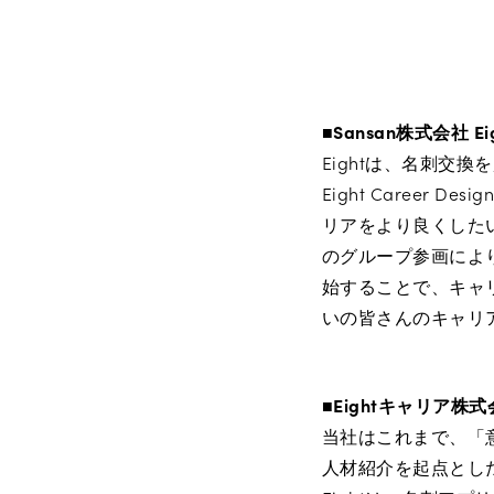
■Sansan株式会社 
Eightは、名刺交
Eight Caree
リアをより良くした
のグループ参画により
始することで、キャリ
いの皆さんのキャリ
■Eightキャリア
当社はこれまで、「
人材紹介を起点とし