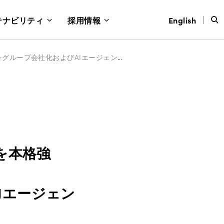
テナビリティ
採用情報
English
名刺アプリ「Eight」、リクルーティング事業を本格強化。人材紹介のイードアをグループ会社化およびAIエージェント機能を提供
を本格強
Iエージェン