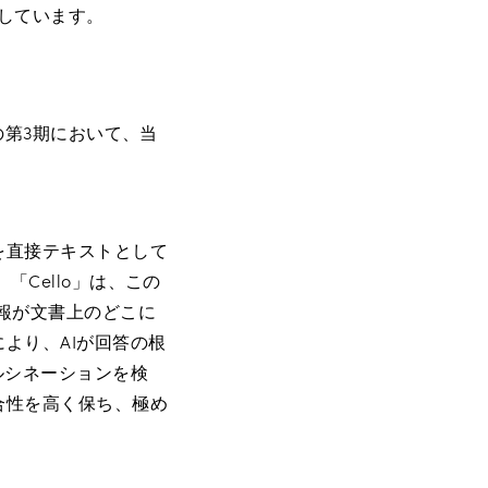
定しています。
」の第3期において、当
を直接テキストとして
「Cello」は、この
情報が文書上のどこに
より、AIが回答の根
ルシネーションを検
合性を高く保ち、極め