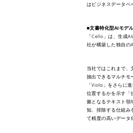
はビジネスデータベー
■
文書特化型AIモデル
「Cello」は、生
社が構築した独自のA
当社ではこれまで、
抽出できるマルチモー
「Viola」をさら
位置するかを示す「
拠となるテキスト領
知、排除する仕組み
て精度の高いデータ