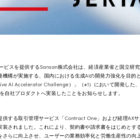
ービスを提供するSansan株式会社は、経済産業省と国立研
発機構が実施する、国内における生成AIの開発力強化を目的
tive AI Accelerator Challenge）」（※1）において開
）」を自社プロダクトへ実装したことをお知らせします。
する取引管理サービス「Contract One」および経理AXサービ
実装されました。これにより、契約書や請求書をはじめとす
をさらに向上させ、ユーザーの業務効率化と労働生産性の向