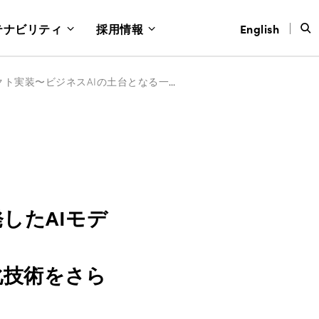
テナビリティ
採用情報
English
Sansan、国家プロジェクト「GENIAC」で開発したAIモデル「Cello」をプロダクト実装〜ビジネスAIの土台となる一次情報のデータ化技術をさらに進化～
発したAIモデ
化技術をさら