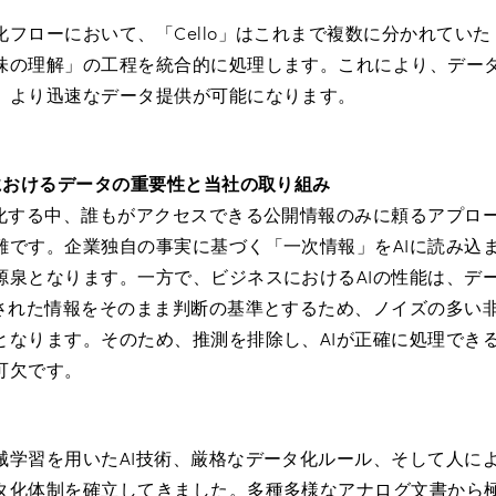
フローにおいて、「Cello」はこれまで複数に分かれてい
味の理解」の工程を統合的に処理します。これにより、デー
、より迅速なデータ提供が可能になります。
におけるデータの重要性と当社の取り組み
般化する中、誰もがアクセスできる公開情報のみに頼るアプロ
難です。企業独自の事実に基づく「一次情報」をAIに読み込
源泉となります。一方で、ビジネスにおけるAIの性能は、デ
力された情報をそのまま判断の基準とするため、ノイズの多い
となります。そのため、推測を排除し、AIが正確に処理でき
可欠です。
械学習を用いたAI技術、厳格なデータ化ルール、そして人に
タ化体制を確立してきました。多種多様なアナログ文書から