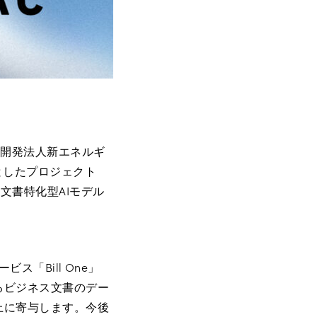
究開発法人新エネルギ
としたプロジェクト
発した、文書特化型AIモデル
ス「Bill One」
るビジネス文書のデー
上に寄与します。今後