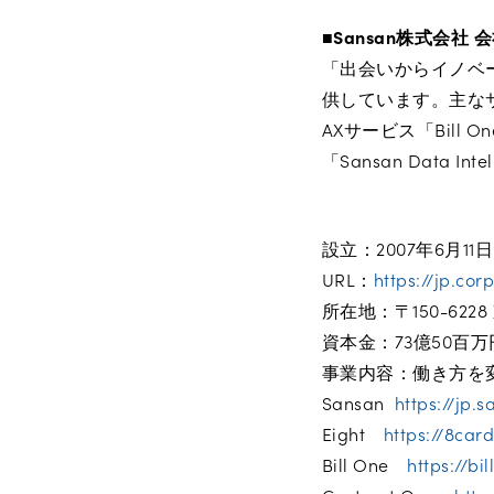
■Sansan
株式会社 
「出会いからイノベ
供しています。主なサ
AXサービス「Bill
「Sansan Data 
設立：2007年6月11日
URL：
https://jp.co
所在地：〒150-622
資本金：73億50百万
事業内容：働き方を
Sansan
https://jp.
Eight
https://8card
Bill One
https://bi